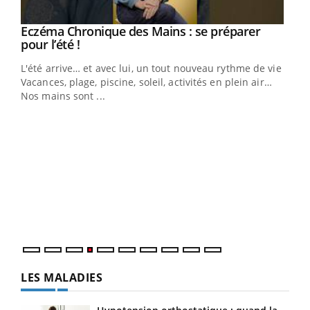
Eczéma Chronique des Mains : se préparer
Youtube
Youtube
pour l’été !
L'été arrive… et avec lui, un tout nouveau rythme de vie !
Vacances, plage, piscine, soleil, activités en plein air…
Nos mains sont ...
Dia
You
Le 
pers
ques
LES MALADIES