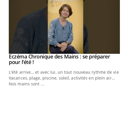
Eczéma Chronique des Mains : se préparer
Youtube
Youtube
pour l’été !
L'été arrive… et avec lui, un tout nouveau rythme de vie !
Vacances, plage, piscine, soleil, activités en plein air…
Nos mains sont ...
Dia
You
Le 
pers
ques