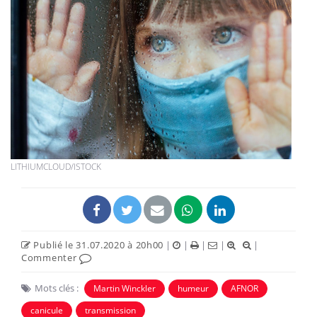
LITHIUMCLOUD/ISTOCK
Publié le 31.07.2020 à 20h00
|
|
|
|
|
Commenter
Mots clés :
Martin Winckler
humeur
AFNOR
canicule
transmission