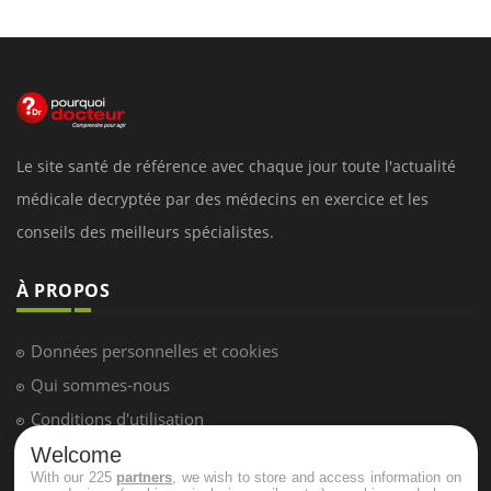
Le site santé de référence avec chaque jour toute l'actualité
médicale decryptée par des médecins en exercice et les
conseils des meilleurs spécialistes.
À PROPOS
Données personnelles et cookies
Qui sommes-nous
Conditions d'utilisation
Plan du site
Welcome
With our 225
partners
, we wish to store and access information on
Mentions Légales