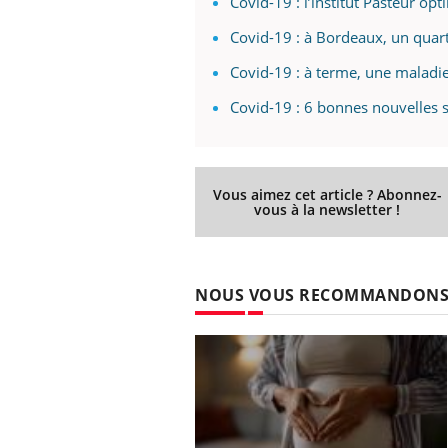
Covid-19 : l’institut Pasteur opt
Covid-19 : à Bordeaux, un quart
Covid-19 : à terme, une maladie
 Mains :
Carence en fer : comprendre pour
Ins
Youtube
You
Covid-19 : 6 bonnes nouvelles s
Youtube
Youtube
prévenir
osa
aciles à aborder...
Fatigue, irritabilité, brouillard mental ou
En 2
poser des
même alopécie… Les symptômes de la
rest
'un proche c'est
carence en fer sont multiples ce qui la rend
pat
Vous aimez cet article ? Abonnez-
...
vous à la newsletter !
NOUS VOUS RECOMMANDON