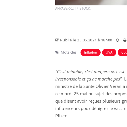
ANYABERKUT / ISTOCK.
Publié le 25.05.2021 à 18h00
|
|
Mots clés :
inflation
UVA
Cov
"C'est minable, c'est dangereux, c'est
irresponsable et ça ne marche pas".
L
 à risque : ce jus
Cancer colorectal : une
ttire l'attention
stratégie simple aurait
ministre de la Santé Olivier Véran a 
cheurs
changé la donne au Pays
ce mardi 25 mai au sujet des propos
basque
que disent avoir reçues plusieurs gr
 oublier les
Chikungunya, dengue,
influenceurs pour dénigrer le vaccin
n vacances ?
West Nile : que se passe-
t-il dans le sud de la
Pfizer.
France ?