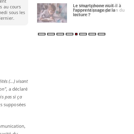
ient
a pourrait-il
Le smartphone nuit-il à
is au cours
la propagation du
l'apprentissage de la
medi sous les
lecture ?
dernier.
és (...) visant
ion",
a déclaré
is pas si ça
ons supposées
ommunication,
cacité du