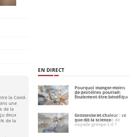
EN DIRECT
i votre ventre
Pourquoi manger moins
il les premiers
de protéines pourrait
 vos vacances ?
finalement être bénéfique
tre la Covid-
oins une
% de la
eçu deux
haleurs :
Grossesse et chaleur : ce
i le risque de
que dit la science
5% de la
rimpe-t-il ?