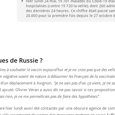
Hier lundi 24 mai, 19 701 malades du Covid-19 éta
VIH : la fin du comprimé
Le Viagr
hospitalisés (contre 19 720 la veille), dont 260 adm
tous les jours se profile-t-
freiner 
des dernières 24 heures. Ce chiffre était passé sa
elle enfin ?
cancer ?
20.000 pour la première fois depuis le 27 octobre 
ues de Russie ?
es à souhaiter le vaccin aujourd'hui et je ne crois pas que des velléit
n négative soient de nature à détourner les Français de la vaccinat
s d'un déplacement à Avignon.
"Je ne sais pas d'où ça vient, je ne sa
il ajouté.
Olivier Véran a aussi dit ne pas savoir si ces propositi
sais rien, je ne me permettrais pas de faire des hypothèses".
laré hier lundi avoir été contactés par une obscure agence de c
s’ils acceptaient de poster des messages mettant en cause l’effi