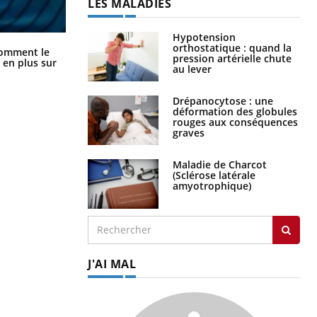
LES MALADIES
Hypotension
orthostatique : quand la
Cancer colorectal : une stratégie
comment le
pression artérielle chute
simple aurait changé la donne au
 en plus sur
au lever
Pays basque
Drépanocytose : une
déformation des globules
rouges aux conséquences
graves
Maladie de Charcot
(Sclérose latérale
amyotrophique)
J'AI MAL