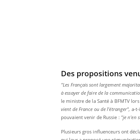
 connectés :
Les médicaments GLP-1
le travail
protègent-ils aussi les os
de plus en plus
?
soirées
Des propositions ven
"Les Français sont largement majoritair
à essayer de faire de la communicatio
le ministre de la Santé à BFMTV lor
vient de France ou de l'étranger",
a-t-
pouvaient venir de Russie :
"je n'en 
Plusieurs gros influenceurs ont déc
qui leur a proposé une rémunération 