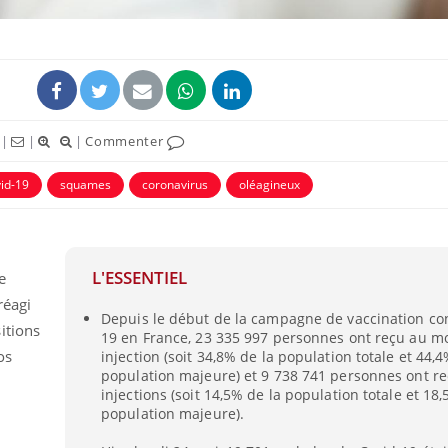
|
|
|
Commenter
id-19
squames
coronavirus
oléagineux
L'ESSENTIEL
e
Cytomégalovirus : ce qui
Pourquo
change dans la prise en
gâche-t-
réagi
charge des femmes
jours de
Depuis le début de la campagne de vaccination con
itions
enceintes
19 en France, 23 335 997 personnes ont reçu au m
os
injection (soit 34,8% de la population totale et 44,4
population majeure) et 9 738 741 personnes ont r
La sieste empêche-t-elle
Fortes c
de dormir la nuit ?
pourquo
injections (soit 14,5% de la population totale et 18,
noyade g
population majeure).