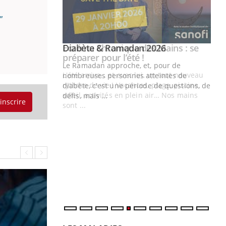
”
Youtube
 Mains : se
Diabète & Ramadan 2026
Youtube
outube
Le Ramadan approche, et, pour de
 un tout nouveau
nombreuses personnes atteintes de
plage, piscine,
diabète, c'est une période de questions, de
 air… Nos mains
défis, mais ...
'inscrire
Un
You
fac
pr
Un 
mut
san
num