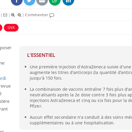
Pourquoi manger moins
Mordue 
de protéines pourrait
vacances
finalement être bénéfique
le coma
|
|
|
Commenter
UVA
 poser
L'ESSENTIEL
une
Une première injection d'AstraZeneca suivie d'une
augmente les titres d'anticorps (la quantité d’antic
rdi
jusqu'à 150 fois.
revue
La combinaison de vaccins entraîne 7 fois plus d'a
é
neutralisants après la 2e dose contre 3 fois plus a
injections AstraZeneca et cinq ou six fois pour la 
stère
Pfizer.
rant
Aucun effet secondaire n’a conduit à des soins mé
supplémentaires ou à une hospitalisation.
nt