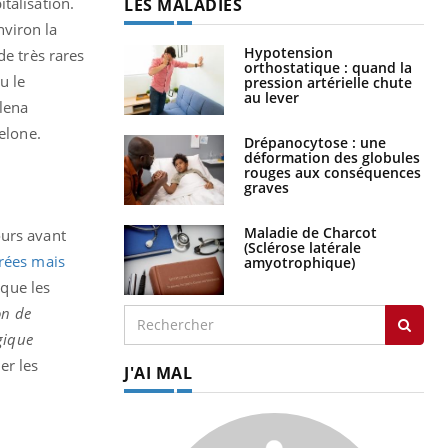
talisation.
LES MALADIES
nviron la
Hypotension
de très rares
orthostatique : quand la
u le
pression artérielle chute
au lever
lena
elone.
Drépanocytose : une
déformation des globules
rouges aux conséquences
graves
Maladie de Charcot
ours avant
(Sclérose latérale
rées mais
amyotrophique)
 que les
on de
gique
er les
J'AI MAL