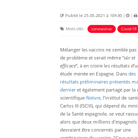
lovirus : ce qui
Pourquoi votre ventre
ans la prise en
gâche-t-il les premiers
des femmes
jours de vos vacances ?
Publié le 25.05.2021 à 10h30
|
|
s
Mots clés :
coronavirus
Covid-19
Mélanger les vaccins ne semble pas
de problème et serait même “
sûr et
efficace
”, à en croire les résultats d’
étude menée en Espagne. Dans
des
résultats préliminaires présentés ma
dernier
et également partagé par la 
scientifique
Nature
, l’institut de sant
Carlos III (ISCIII), qui dépend du mini
de la Santé espagnole, se veut rassu
alors que deux millions d’espagnols
devraient être concernés par une
combinaison de vaccins. “
Ceux qui o