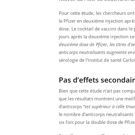
Pour cette étude, les chercheurs on
le Pfizer en deuxième injection aprè
 Mains :
Carence en fer : comprendre pour
Ins
dose. Le cocktail de vaccins dans l
Youtube
You
Youtube
Youtube
prévenir
osa
jours après la deuxième injection se 
deuxième dose de Pfizer, les titres d'a
aciles à aborder...
Fatigue, irritabilité, brouillard mental ou
En 2
poser des
même alopécie… Les symptômes de la
rest
anticorps neutralisants augmente envi
'un proche c'est
carence en fer sont multiples ce qui la rend
pat
sérologie de l'Institut de santé Carlos 
...
Pas d’effets secondai
Bien que cette étude n’ait pas comp
que les résultats montrent une meil
d’anticorps “
est supérieur à celle trou
le nombre d’anticorps neutralisants
six fois pour la double dose de Pfize