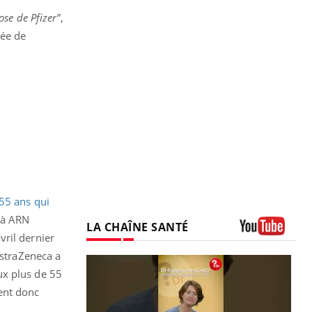
se de Pfizer
”,
née de
55 ans qui
n à ARN
LA CHAÎNE SANTÉ
vril dernier
Youtube
AstraZeneca a
ux plus de 55
ent donc