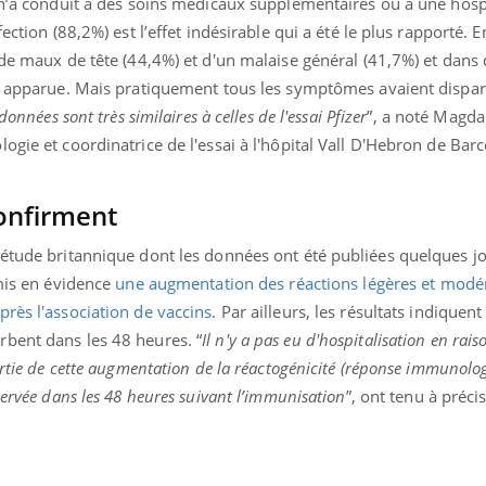
 n’a conduit à des soins médicaux supplémentaires ou à une hospi
ection (88,2%) est l’effet indésirable qui a été le plus rapporté. E
 de maux de tête (44,4%) et d'un malaise général (41,7%) et dans 
st apparue. Mais pratiquement tous les symptômes avaient dispar
données sont très similaires à celles de l'essai Pfizer
”, a noté Magda
ogie et coordinatrice de l'essai à l'hôpital Vall D'Hebron de Barc
confirment
 étude britannique dont les données ont été publiées quelques j
 mis en évidence
une augmentation des réactions légères et modé
rès l'association de vaccins
. Par ailleurs, les résultats indiquent
bent dans les 48 heures. “
Il n'y a pas eu d'hospitalisation en rais
artie de cette augmentation de la réactogénicité (réponse immunolo
servée dans les 48 heures suivant l’immunisation
”, ont tenu à précis