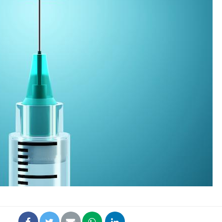
Fortes chaleurs :
Grossess
pourquoi le risque de
que dit 
noyade grimpe-t-il ?
Le Viagra pourrait-il
Le smart
freiner la propagation du
l'appren
cancer ?
lecture 