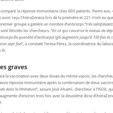
t comparé la réponse immunitaire chez 600 patients. Parmi eux,
s avoir reçu l’AstraZeneca lors de la première et 221 n’ont eu qu
uline & Charge mentale : et si on
Eczéma Chronique des
e premier groupe a généré un nombre d’anticorps “
très satisfaisant
tube
Youtube
Youtube
Y
it en parler??
préparer pour l’été !
sont félicités les chercheurs. “
En ce qui concerne le niveau de dépa
nticorps (la quantité d’anticorps) IgG augmente jusqu'à 150 fois et c
026, l'insuline dans le diabète de type 2
L'été arrive… et avec lui,
e entourée d'idées reçues chez les
rythme de vie ! Vacances, 
ron sept fois
”, a constaté Teresa Pérez, la coordinatrice du labor
ients comme parfois chez les soignants.
soleil, activités en plein
III.
sont ...
res graves
aré la vaccination avec deux doses du même vaccin, les cherche
leure réponse immunitaire après la combinaison de deux vaccins
vée dans la littérature
”, assure José Alcamí, chercheur à l’ISCIII, 
 augmente d’environ trois fois avec la deuxième dose d'AstraZen
r.