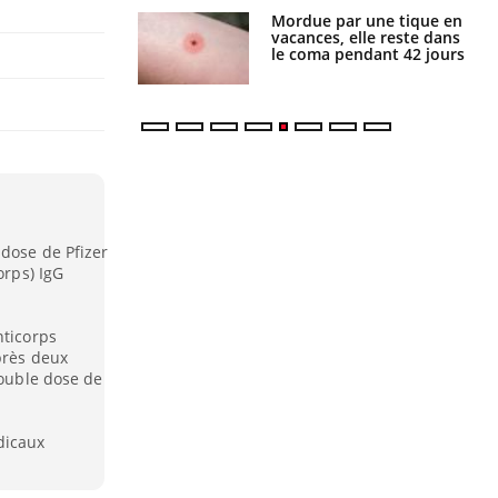
par une tique en
Allergies alimentaires :
, elle reste dans
une nouvelle arme contre
 pendant 42 jours
les réactions sévères
 dose de Pfizer
orps) IgG
nticorps
près deux
double dose de
dicaux