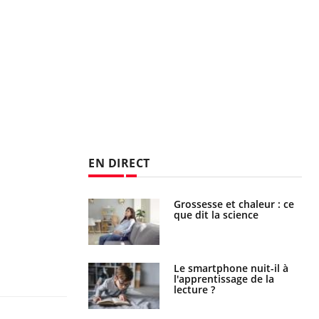
EN DIRECT
e et chaleur : ce
Mordue par un
la science
barracuda, une petite fille
secourue grâce à un
réflexe essentiel
phone nuit-il à
Légionellose en Suisse :
tissage de la
quelle est l’origine de la
?
contamination ?