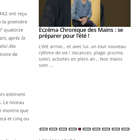
 442 ont reçu
e la première
Youtube
 Mains : se
Diabète & Ramadan 2026
s
” quatorze
Youtube
outube
rt, après la
Le Ramadan approche, et, pour de
elui des
 un tout nouveau
nombreuses personnes atteintes de
plage, piscine,
diabète, c'est une période de questions, de
atoire de
 air… Nos mains
défis, mais ...
Un
You
fac
pr
Un 
urs estiment
mut
. Le niveau
san
qui montre que
num
eca et cinq ou