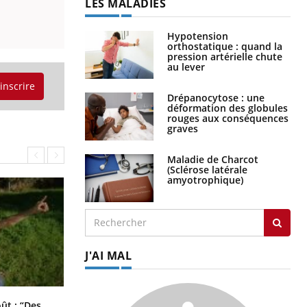
LES MALADIES
Hypotension
orthostatique : quand la
pression artérielle chute
au lever
'inscrire
Drépanocytose : une
déformation des globules
rouges aux conséquences
graves
Maladie de Charcot
(Sclérose latérale
amyotrophique)
J'AI MAL
Les troubles du sommeil modifient
oût : “Des