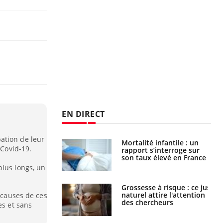
EN DIRECT
ation de leur
e métabolique :
Mortalité infantile : un
 Covid-19.
nt les meilleurs
rapport s’interroge sur
s physiques ?
son taux élevé en France
plus longs, un
 éviter une otite
Grossesse à risque : ce jus
 les vacances ?
naturel attire l'attention
s causes de ces
des chercheurs
es et sans