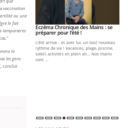
part que
la vaccination
ertilité ou une
gré le fait
ale : et si on
Eczéma Chronique des Mains : se
Youtube
ts temporaires
ube
Youtube
préparer pour l’été !
cas."
e diabète de type 2
L'été arrive… et avec lui, un tout nouveau
çues chez les
rythme de vie ! Vacances, plage, piscine,
comme la
ez les soignants.
soleil, activités en plein air… Nos mains
pas les gens
sont ...
Di
You
"
, conclut
Le 
nom
dia
défi