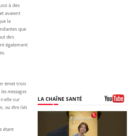
ussi à des
et avaient
que la
bondantes que
but des
ont également
es.
er émet trois
 les messages
LA CHAÎNE SANTÉ
-t-elle sur
, ou être liés
Youtube
s étant