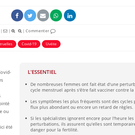
|
|
|
Commenter
ruelles
Covid-19
Uvéite
L'ESSENTIEL
ovid-
es
De nombreuses femmes ont fait état d'une perturb
Les troubles du sommeil
Syndrom
cycle menstruel après s'être fait vacciner contre la
modifient votre cerveau !
quels so
exercice
s
Les symptômes les plus fréquents sont des cycles 
ointé
flux plus abondant ou encore un retard de règles.
re ou
Mon enfant est-il trop
Comment
sensible ou simplement
pendant
Si les spécialistes ignorent encore pour l'heure le
très empathique ?
perturbations, ils assurent qu'elles sont temporair
ici été
danger pour la fertilité.