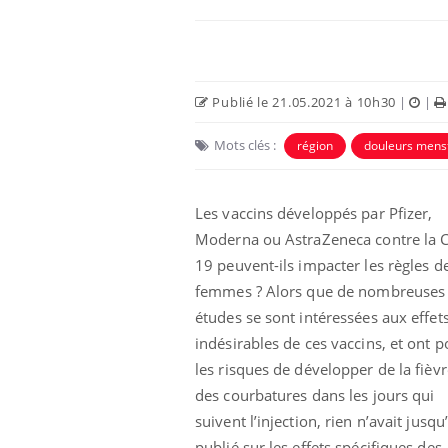
Publié le 21.05.2021 à 10h30
|
|
Mots clés :
région
douleurs menst
Les vaccins développés par Pfizer,
Moderna ou AstraZeneca contre la C
19 peuvent-ils impacter les règles d
Fatigue en vacances :
femmes ? Alors que de nombreuses
normal ou signe d’une
maladie ?
études se sont intéressées aux effet
indésirables de ces vaccins, et ont p
les risques de développer de la fièv
Et si les caries pouvaient
bientôt disparaître sans
des courbatures dans les jours qui
plombage ?
suivent l’injection, rien n’avait jusqu’
publié sur les effets spécifiques des