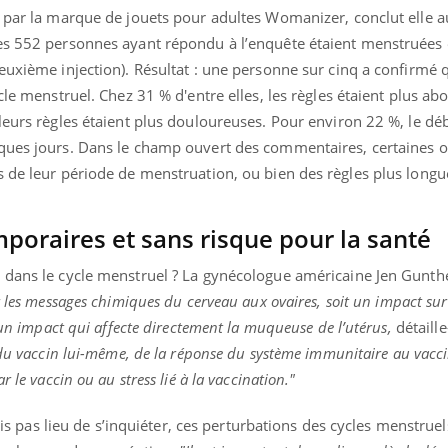
 par la marque de jouets pour adultes Womanizer, conclut elle a
es 552 personnes ayant répondu à l’enquête étaient menstruées 
euxième injection). Résultat : une personne sur cinq a confirmé 
ycle menstruel. Chez 31 % d'entre elles, les règles étaient plus a
leurs règles étaient plus douloureuses. Pour environ 22 %, le dé
lques jours. Dans le champ ouvert des commentaires, certaines 
s de leur période de menstruation, ou bien des règles plus longu
poraires et sans risque pour la santé
 dans le cycle menstruel ? La gynécologue américaine Jen Gunth
r les messages chimiques du cerveau aux ovaires, soit un impact sur
t un impact qui affecte directement la muqueuse de l’utérus,
détaille
du vaccin lui-même, de la réponse du système immunitaire au vaccin
 le vaccin ou au stress lié à la vaccination."
fois pas lieu de s’inquiéter, ces perturbations des cycles menstruel