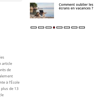
us : un cas
Comment oublier les
chez un touriste
écrans en vacances ?
ce
les
 article
près de
alement
te à l’École
 plus de 13
cle