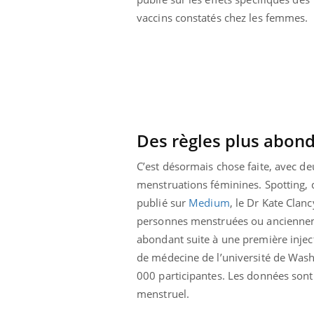
Éclipse solaire du 12 août
vaccins constatés chez les femmes.
: “Des verres adaptés,
c'est indispensable pour
la santé des yeux”
Des règles plus abon
C’est désormais chose faite, avec de
menstruations féminines. Spotting, 
publié sur
Medium
, le Dr Kate Cla
personnes menstruées ou anciennem
abondant suite à une première injec
de médecine de l’université de Washi
000 participantes. Les données sont 
menstruel.