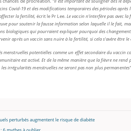
es chances de procréation.
"Il est important de souligner dès le dé
accins Covid-19 et des modifications temporaires des périodes après 
fecter la fertilité,
écrit le Pr Lee.
Le vaccin n'interfère pas avec la f
euve pour soutenir la fausse information selon laquelle il le fait, mal
ence en fer : comprendre pour
Insuline & Charge ment
tube
Youtube
raisons biologiques qui pourraient expliquer pourquoi des changemen
Youtube
Yout
venir
osait en parler??
nir après un vaccin sans nuire à la fertilité, si cela s'avère être le 
gue, irritabilité, brouillard mental ou
En 2026, l'insuline dans l
e alopécie… Les symptômes de la
reste entourée d'idées re
és menstruelles potentielles comme un effet secondaire du vaccin 
nce en fer sont multiples ce qui la rend
patients comme parfois ch
immunitaire est activé. Et de la même manière que la fièvre ne rend 
les irrégularités menstruelles ne seront pas non plus permanentes
ruels perturbés augmentent le risque de diabète
: 6 mythes à oublier