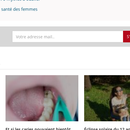
a santé des femmes
S
S
Et si les caries pouvaient bientôt
Éclipse solaire du 12 a