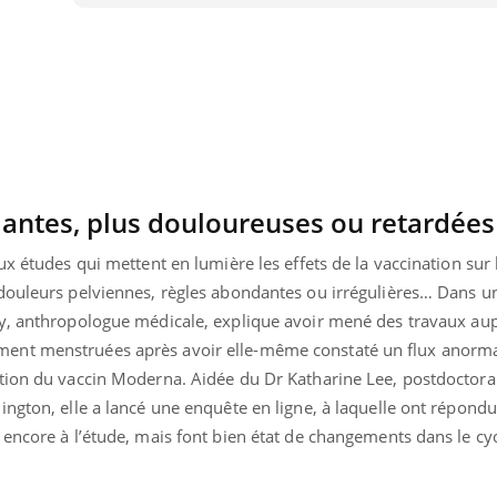
Bébés, jeunes enfants :
Hantavir
quelle trousse à
détecté 
pharmacie pour les
en Fran
vacances ?
dantes, plus douloureuses ou retardées
ux études qui mettent en lumière les effets de la vaccination sur 
douleurs pelviennes, règles abondantes ou irrégulières… Dans un
ncy, anthropologue médicale, explique avoir mené des travaux au
ent menstruées après avoir elle-même constaté un flux anorm
tion du vaccin Moderna. Aidée du Dr Katharine Lee, postdoctoran
ngton, elle a lancé une enquête en ligne, à laquelle ont répondu
encore à l’étude, mais font bien état de changements dans le cy