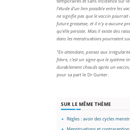
temporaires et sans incidence sur l
l'étude d'un lien possible entre les v
ne signifie pas que le vaccin pourrait af
future grossesse, et il n'y a aucune pr
Eczéma Chronique des Mains :
Car
Youtube
You
qu'elle persiste. Mais il existe des 
Youtube
expliquer ma maladie
pré
dans les menstruations pourraient surve
Il y a des sujets qui sont faciles à aborder...
Fati
d'autres non ! D'un côté, poser des
mêm
"En attendant, pensez aux irrégularit
questions sur la maladie d'un proche c'est
care
fièvre, c'est un signe que le système 
montrer ...
...
durablement chauds après un vaccin, 
pour sa part le Dr Gunter.
SUR LE MÊME THÈME
Règles : avoir des cycles menst
Menstruations et contraception 