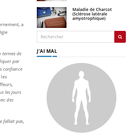
Maladie de Charcot
(Sclérose latérale
amyotrophique)
vernement, a
égie
J'AI MAL
en termes de
liquer par
as confiance
 les
ffeurs,
s les jours
vec des
e fallait pas
,