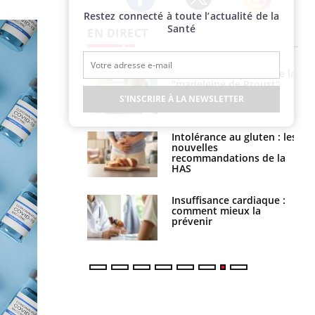
Restez connecté à toute l’actualité de la
Twitter
Facebook
Instagram
Santé
EN DIRECT
 gérer le
Cerveau : le mystère de la
 des enfants en
"madeleine de Proust"
s ?
enfin expliqué
S'INSCRIRE À LA NEWSLETTER
évention : ce que
Intolérance au gluten : les
s pourront
nouvelles
faire
recommandations de la
HAS
uel est ce
Insuffisance cardiaque :
ent autorisé aux
comment mieux la
is ?
prévenir