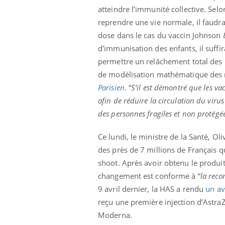
ez les soignants.
soleil, activités en plein air… Nos mains
défi
atteindre l’immunité collective. Selo
sont ...
reprendre une vie normale, il faudra
dose dans le cas du vaccin Johnson &
d'immunisation des enfants, il suffir
permettre un relâchement total des
de modélisation mathématique des mal
Parisien
. “
S’il est démontré que les vac
afin de réduire la circulation du virus
des personnes fragiles et non protégé
Ce lundi, le ministre de la Santé, Oli
des près de 7 millions de Français q
shoot. Après avoir obtenu le produit
changement est conforme à “
la reco
9 avril dernier, la HAS a rendu
un av
reçu une première injection d’Astr
Moderna.