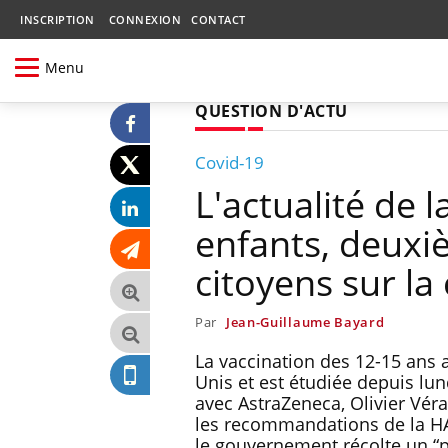
INSCRIPTION
CONNEXION
CONTACT
Menu
QUESTION D'ACTU
Covid-19
L'actualité de l
enfants, deuxi
citoyens sur l
Par
Jean-Guillaume Bayard
La vaccination des 12-15 ans a
Unis et est étudiée depuis lu
avec AstraZeneca, Olivier Vér
les recommandations de la HAS.
le gouvernement récolte un “pe