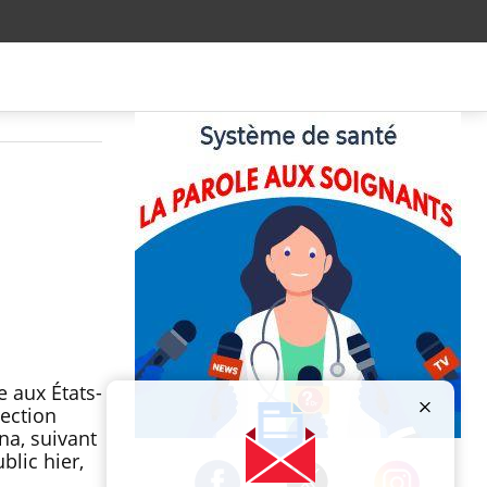
e aux États-
jection
na, suivant
Publicité
blic hier,