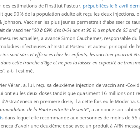
mutualiste innove en mat
s, mais ...
n des estimations de l’institut Pasteur,
prépubliées le 6 avril dern
santé : l'utilisation d'un 
it que 90% de la population adulte ait reçu les deux injections, o
numérique » permet ...
 Johnson. Vacciner les plus jeunes permettrait d’abaisser ce tau
ait de vacciner “
60 à 69% des 0-64 ans et 90 % des plus de 65 ans
”
 mesures actuelles, a avancé Simon Cauchemez, responsable du 
adies infectieuses à l’Institut Pasteur et auteur principal de l’
cins sont sûrs et efficaces chez les enfants, les vacciner pourrait êtr
 dans cette tranche d’âge et ne pas la laisser en capacité de transme
es
”, a-t-il estimé.
vier Véran, a, lui, reçu sa deuxième injection de vaccin anti-Covid. 
ui ont eu les deux doses tandis que quasiment 16 millions ont r
 d’AstraZeneca en première dose, il a cette fois eu le Moderna. 
mmandation de la Haute autorité de santé
”, a annoncé son cabinet.
is
dans lequel elle recommande aux personnes de moins de 55 a
aZeneca d’avoir une deuxième dose avec un produit à ARN messag