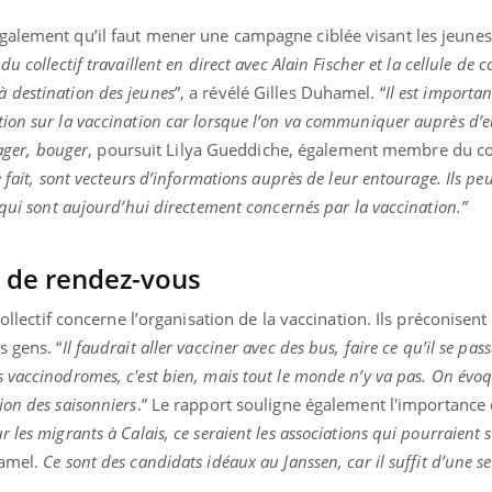
galement qu’il faut mener une campagne ciblée visant les jeunes
u collectif travaillent en direct avec Alain Fischer et la cellule d
 destination des jeunes
”, a révélé Gilles Duhamel. “
Il est importan
on sur la vaccination car lorsque l’on va communiquer auprès d’eux
yager, bouger
, poursuit Lilya Gueddiche, également membre du col
 fait, sont vecteurs d’informations auprès de leur entourage. Ils p
 qui sont aujourd’hui directement concernés par la vaccination.
”
s de rendez-vous
collectif concerne l’organisation de la vaccination. Ils préconisent
s gens. “
Il faudrait aller vacciner avec des bus, faire ce qu’il se pas
s vaccinodromes, c'est bien, mais tout le monde n’y va pas. On évoq
ion des saisonniers
.” Le rapport souligne également l'importance 
les migrants à Calais, ce seraient les associations qui pourraient 
hamel.
Ce sont des candidats idéaux au Janssen, car il suffit d’une s