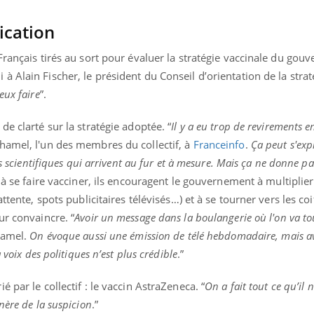
ication
Français tirés au sort pour évaluer la stratégie vaccinale du gou
 à Alain Fischer, le président du Conseil d’orientation de la strat
eux faire
”.
e clarté sur la stratégie adoptée. “
Il y a eu trop de revirements 
hamel, l'un des membres du collectif, à
Franceinfo
.
Ça peut s'exp
os scientifiques qui arrivent au fur et à mesure. Mais ça ne donne p
 à se faire vacciner, ils encouragent le gouvernement à multiplier
ttente, spots publicitaires télévisés…) et à se tourner vers les coi
ur convaincre. “
Avoir un message dans la boulangerie où l'on va tou
hamel.
On évoque aussi une émission de télé hebdomadaire, mais a
 voix des politiques n’est plus crédible
.”
 par le collectif : le vaccin AstraZeneca. “
On a fait tout ce qu’il n
ère de la suspicion
.”