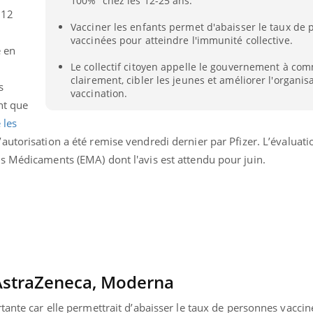
100%” chez les 12-25 ans.
 12
Vacciner les enfants permet d'abaisser le taux de
vaccinées pour atteindre l'immunité collective.
e en
Le collectif citoyen appelle le gouvernement à co
clairement, cibler les jeunes et améliorer l'organis
s
vaccination.
nt que
 les
autorisation a été remise vendredi dernier par Pfizer. L’évaluat
s Médicaments (EMA) dont l'avis est attendu pour juin.
Youtube
bète & Ramadan 2026
Un « jumeau numériq
tube
Youtube
faciliter l’accès à la 
Ramadan approche, et, pour de
Youtube
 AstraZeneca, Moderna
préventive
breuses personnes atteintes de
Un établissement lié à u
ète, c'est une période de questions, de
tante car elle permettrait d’abaisser le taux de personnes vacci