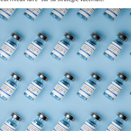
Mordue par un
Comment
barracuda, une petite fille
sommeil
secourue grâce à un
vacance
réflexe essentiel
Légionellose en Suisse :
Bilan pr
quelle est l’origine de la
les kiné
contamination ?
bientôt 
Allergies alimentaires :
TDAH : q
une nouvelle arme contre
traitem
les réactions sévères
États-Un