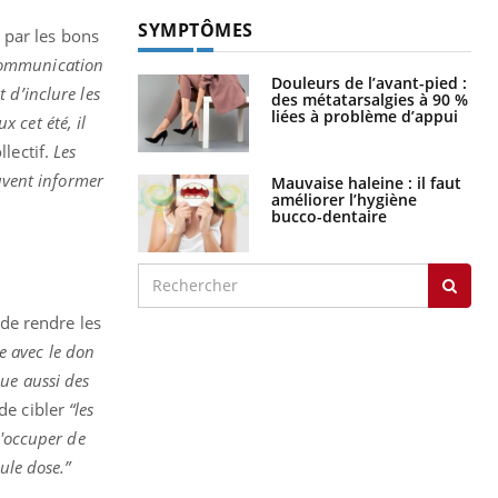
SYMPTÔMES
 par les bons
e communication
Douleurs de l’avant-pied :
t d’inclure les
des métatarsalgies à 90 %
liées à problème d’appui
 cet été, il
lectif.
Les
euvent informer
Mauvaise haleine : il faut
améliorer l’hygiène
bucco-dentaire
 de rendre les
se avec le don
ue aussi des
de cibler
“
les
s'occuper de
eule dose
.”