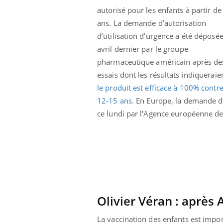
autorisé pour les enfants à partir de
ans. La demande d’autorisation
d’utilisation d’urgence a été déposé
avril dernier par le groupe
pharmaceutique américain après de
essais dont les résultats indiqueraie
le produit est efficace à 100% contre
12-15 ans
. En Europe, la demande d’
ce lundi par l'Agence européenne de
ale : et si on
Eczéma Chronique des Mains : se
Dia
Youtube
You
ube
Youtube
préparer pour l’été !
Le 
Olivier Véran : après
 diabète de type 2
L'été arrive… et avec lui, un tout nouveau
nom
ues chez les
rythme de vie ! Vacances, plage, piscine,
diab
La vaccination des enfants est impor