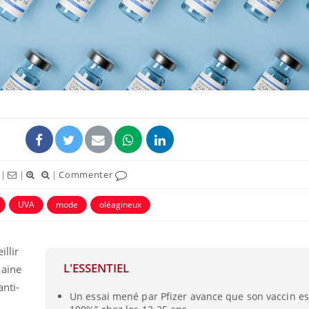
|
|
|
Commenter
UVA
mode
oléagineux
illir
L'ESSENTIEL
maine
anti-
Un essai mené par Pfizer avance que son vaccin est