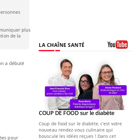
 personnes
mmuniquer plus
ation de la
LA CHAÎNE SANTÉ
Youtube
ion a débuté
Youtube
ue » pour
COUP DE FOOD sur le diabète
Youtube
médecine
Coup de food sur le diabète, c'est votre
nouveau rendez-vous culinaire qui
n groupe
bouscule les idées reçues ! Dans cet
nées pour