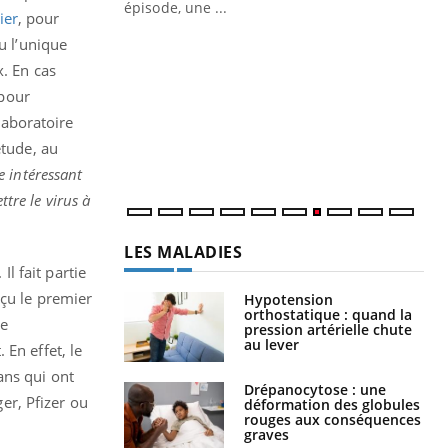
ière de bilan de
épisode, une ...
ier
, pour
« jumeau
Qu
u l’unique
You
êtr
x. En cas
 pour
"Le
qua
laboratoire
Doc
étude, au
dir
e intéressant
ttre le virus à
LES MALADIES
Il fait partie
eçu le premier
Hypotension
orthostatique : quand la
Ce
pression artérielle chute
au lever
 En effet, le
ns qui ont
Drépanocytose : une
er, Pfizer ou
déformation des globules
rouges aux conséquences
graves