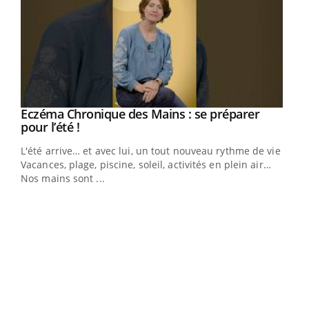
Eczéma Chronique des Mains : se préparer
Youtube
Youtube
pour l’été !
L'été arrive… et avec lui, un tout nouveau rythme de vie !
Vacances, plage, piscine, soleil, activités en plein air…
Nos mains sont ...
Dia
You
Le 
pers
ques