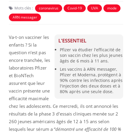
Mots clés :
coronavirus
Covid-19
UVA
mode
ARN messager
Va-t-on vacciner les
L'ESSENTIEL
enfants ? Si la
Pfizer va étudier l'efficacité de
question n’est pas
son vaccin chez les plus jeunes
encore tranchée, les
âgés de 6 mois à 11 ans.
laboratoires Pfizer
Les vaccins à ARN messager,
Pfizer et Moderna, protègent à
et BioNTech
90% contre les infections après
assurent que leur
l'injection des deux doses et à
vaccin présente une
80% après une seule dose.
efficacité maximale
chez les adolescents. Ce mercredi, ils ont annoncé les
résultats de la phase 3 d’essais cliniques menée sur 2
260 jeunes américains âgés de 12 à 15 ans selon
lesquels leur sérum a “
démontré une efficacité de 100 %