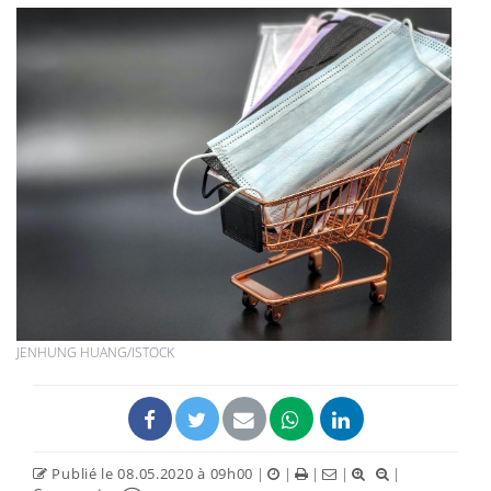
JENHUNG HUANG/ISTOCK
Publié le 08.05.2020 à 09h00
|
|
|
|
|