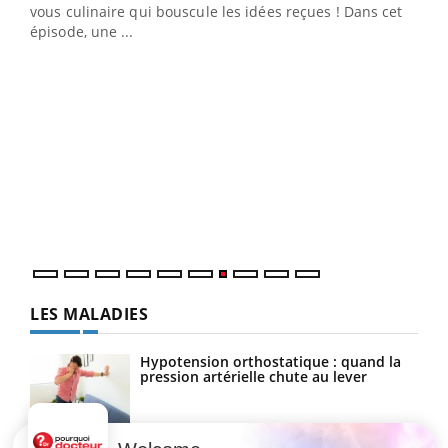
vous culinaire qui bouscule les idées reçues ! Dans cet
travail" de Pourquoi Docteur reçoivent Régis Blugeon,
épisode, une ...
DRH et directeur ...
Ecz
You
(3/3
Dans
vous
quot
LES MALADIES
Hypotension orthostatique : quand la
pression artérielle chute au lever