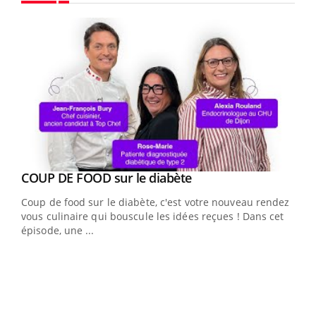
Youtube
Youtube
cès
COUP DE FOOD sur le diabète
Youtube
Coup de food sur le diabète, c'est votre nouveau rendez-
 en
vous culinaire qui bouscule les idées reçues ! Dans cet
u
épisode, une ...
Qua
You