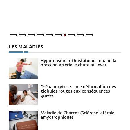
"Les
trav
DRH 
LES MALADIES
Hypotension orthostatique : quand la
pression artérielle chute au lever
Drépanocytose : une déformation des
globules rouges aux conséquences
graves
Maladie de Charcot (Sclérose latérale
amyotrophique)