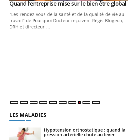
Yout
Quand l’entreprise mise sur le bien être global
Youtube
ndez-
"Les rendez-vous de la santé et de la qualité de vie au
cet
travail" de Pourquoi Docteur reçoivent Régis Blugeon,
DRH et directeur ...
Ecz
You
(3/3
Dans
vous
quot
LES MALADIES
Hypotension orthostatique : quand la
pression artérielle chute au lever