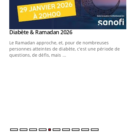
Youtube
Diabète & Ramadan 2026
Youtube
Le Ramadan approche, et, pour de nombreuses
vie !
personnes atteintes de diabète, c'est une période de
…
questions, de défis, mais ...
Un 
You
à l
Un é
mati
numé