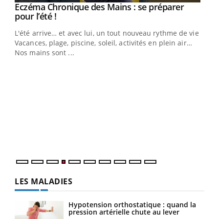
Eczéma Chronique des Mains : se préparer
Youtube
Youtube
pour l’été !
L'été arrive… et avec lui, un tout nouveau rythme de vie !
Vacances, plage, piscine, soleil, activités en plein air…
Nos mains sont ...
Dia
You
Le 
pers
ques
LES MALADIES
Hypotension orthostatique : quand la
pression artérielle chute au lever