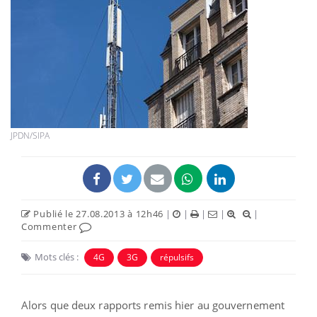
JPDN/SIPA
Publié le 27.08.2013 à 12h46
|
|
|
|
|
Commenter
Mots clés :
4G
3G
répulsifs
Alors que deux rapports remis hier au gouvernement