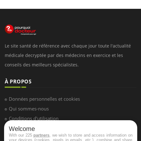
Le site santé de référence avec chaque jour toute l'actualité
médicale decryptée par des médecins en exercice et les
conseils des meilleurs spécialistes.
À PROPOS
Données personnelles et cookies
Qui sommes-nous
Conditions d'utilisation
Plan du site
Welcome
With our 225
partners
, we wish to store and access information on
Mentions Légales
your devices (cookies, pixels in emails, etc.), combine and share