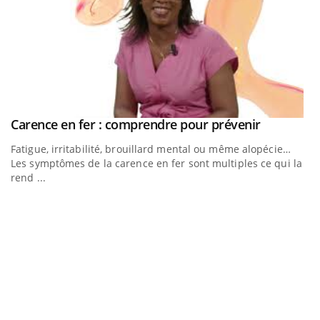
Youtube
Carence en fer : comprendre pour prévenir
Youtube
Fatigue, irritabilité, brouillard mental ou même alopécie…
Les symptômes de la carence en fer sont multiples ce qui la
rend ...
Insuline & Charge mentale : et si on osait en
E
Youtube
Yo
Youtube
parler??
l’
L'
Va