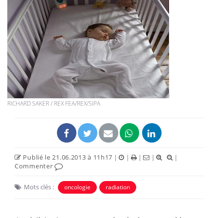
RICHARD SAKER / REX FEA/REX/SIPA
Publié le 21.06.2013 à 11h17
|
|
|
|
|
Commenter
Mots clés :
oncologie
radiation