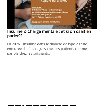
Youtube
Insuline & Charge mentale : et si on osait en
Youtube
Youtube
parler??
En 2026, l'insuline dans le diabète de type 2 reste
entourée d'idées reçues chez les patients comme
parfois chez les soignants.
Ecz
You
pour
L'ét
Vaca
Nos 