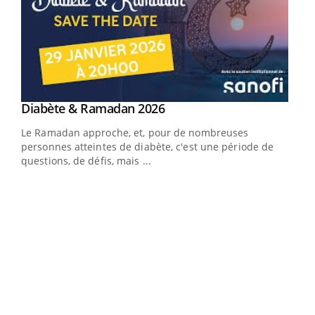
Youtube
Diabète & Ramadan 2026
Youtube
Le Ramadan approche, et, pour de nombreuses
vie !
personnes atteintes de diabète, c'est une période de
…
questions, de défis, mais ...
Un 
You
à l
Un é
mati
numé