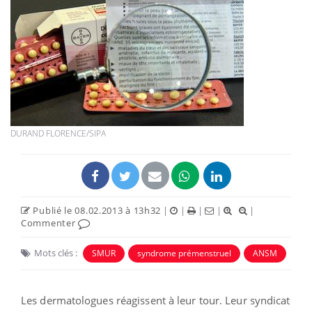
DURAND FLORENCE/SIPA
Publié le 08.02.2013 à 13h32
|
|
|
|
|
Commenter
Mots clés :
SMUR
syndrome prémenstruel
ANSM
Les dermatologues réagissent à leur tour. Leur syndicat