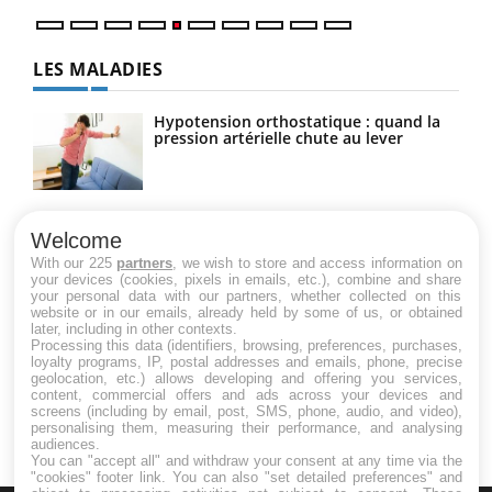
LES MALADIES
Hypotension orthostatique : quand la
pression artérielle chute au lever
Drépanocytose : une déformation des
globules rouges aux conséquences
Welcome
graves
With our 225
partners
, we wish to store and access information on
your devices (cookies, pixels in emails, etc.), combine and share
your personal data with our partners, whether collected on this
website or in our emails, already held by some of us, or obtained
Maladie de Charcot (Sclérose latérale
later, including in other contexts.
amyotrophique)
Processing this data (identifiers, browsing, preferences, purchases,
loyalty programs, IP, postal addresses and emails, phone, precise
geolocation, etc.) allows developing and offering you services,
content, commercial offers and ads across your devices and
screens (including by email, post, SMS, phone, audio, and video),
personalising them, measuring their performance, and analysing
audiences.
You can "accept all" and withdraw your consent at any time via the
"cookies" footer link
. You can also "set detailed preferences" and