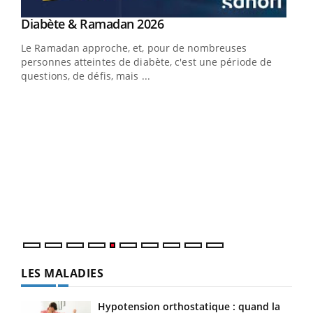
Youtube
Diabète & Ramadan 2026
Youtube
Le Ramadan approche, et, pour de nombreuses
vie !
personnes atteintes de diabète, c'est une période de
…
questions, de défis, mais ...
Un 
You
à l
Un é
mati
numé
LES MALADIES
Hypotension orthostatique : quand la