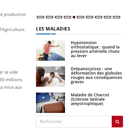
num
 de production
n
LES MALADIES
’Agriculture.
Hypotension
orthostatique : quand la
pression artérielle chute
au lever
Drépanocytose : une
r le vide
déformation des globules
rouges aux conséquences
30 millions
graves
la mise aux
Maladie de Charcot
(Sclérose latérale
amyotrophique)