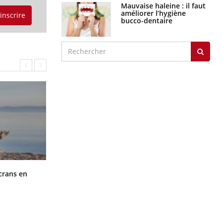
Mauvaise haleine : il faut
améliorer l’hygiène
'inscrire
bucco-dentaire
Toujours connectés : comment le
crans en
travail empiète de plus en plus sur
nos soirées