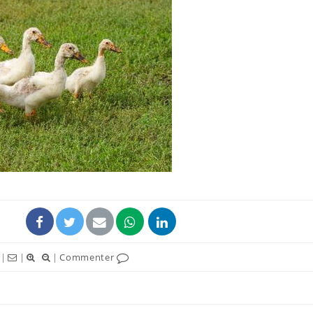
Les médicaments GLP-1
VIH : la
protègent-ils aussi les os
tous les
?
elle enfi
Cytomégalovirus : ce qui
Pourquo
change dans la prise en
gâche-t-
charge des femmes
jours de
enceintes
La sieste empêche-t-elle
Fortes c
de dormir la nuit ?
pourquo
noyade g
|
|
|
Commenter