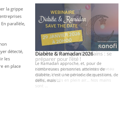
uer la grippe
 entreprises
. En parallèle,
 non
yer détecté,
Youtube
 Mains : se
Diabète & Ramadan 2026
Youtube
outube
ir les
Le Ramadan approche, et, pour de
re en place
 un tout nouveau
nombreuses personnes atteintes de
plage, piscine,
diabète, c'est une période de questions, de
 air… Nos mains
défis, mais ...
Un
You
fac
pr
Un 
mut
san