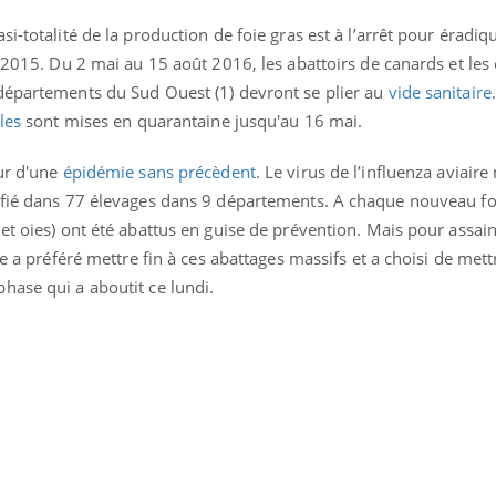
i-totalité de la production de foie gras est à l’arrêt pour éradiq
n 2015. Du 2 mai au 15 août 2016, les abattoirs de canards et les
départements du Sud Ouest (1) devront se plier au
vide sanitaire
les
sont mises en quarantaine jusqu'au 16 mai.
eur d'une
épidémie sans précèdent
. Le virus de l’influenza aviaire
ifié dans 77 élevages dans 9 départements. A chaque nouveau fo
uline & Charge mentale : et si on
Eczéma Chronique des
tube
Youtube
Youtube
Y
it en parler??
préparer pour l’été !
et oies) ont été abattus en guise de prévention. Mais pour assain
re a préféré mettre fin à ces abattages massifs et a choisi de mett
026, l'insuline dans le diabète de type 2
L'été arrive… et avec lui,
hase qui a aboutit ce lundi.
e entourée d'idées reçues chez les
rythme de vie ! Vacances, 
ients comme parfois chez les soignants.
soleil, activités en plein
sont ...