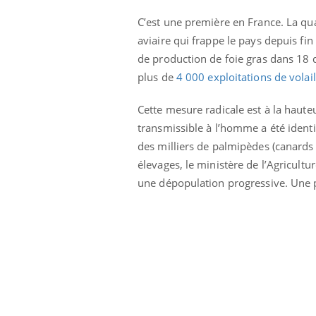
C’est une première en France. La quas
aviaire qui frappe le pays depuis fi
de production de foie gras dans 18 
plus de
4 000 exploitations de volail
Cette mesure radicale est à la haut
transmissible à l’homme a été ident
 Mains :
Carence en fer : comprendre pour
Ins
Youtube
You
Youtube
Youtube
prévenir
osa
des milliers de palmipèdes (canards 
élevages, le ministère de l’Agricultu
aciles à aborder...
Fatigue, irritabilité, brouillard mental ou
En 2
une dépopulation progressive. Une p
poser des
même alopécie… Les symptômes de la
rest
'un proche c'est
carence en fer sont multiples ce qui la rend
pat
...