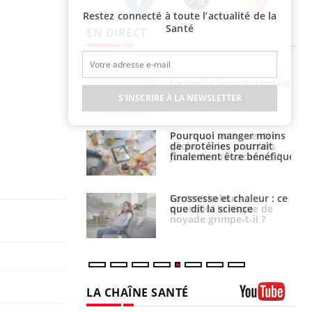
Restez connecté à toute l’actualité de la
Twitter
Facebook
Instagram
Santé
EN DIRECT
 fin du comprimé
Le Viagra pourrait-il
 jours se profile-t-
freiner la propagation du
n ?
cancer ?
S'INSCRIRE À LA NEWSLETTER
i votre ventre
Pourquoi manger moins
il les premiers
de protéines pourrait
 vos vacances ?
finalement être bénéfique
haleurs :
Grossesse et chaleur : ce
i le risque de
que dit la science
rimpe-t-il ?
LA CHAÎNE SANTÉ
Youtube