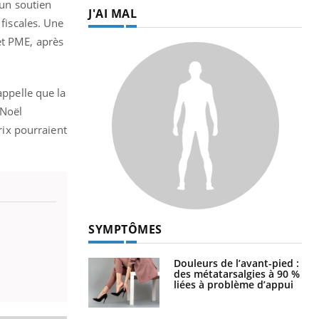
’un soutien
J'AI MAL
 fiscales. Une
et PME, après
appelle que la
 Noël
rix pourraient
SYMPTÔMES
Douleurs de l’avant-pied :
des métatarsalgies à 90 %
liées à problème d’appui