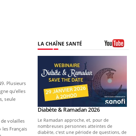
LA CHAÎNE SANTÉ
Youtube
N9. Plusieurs
gne qu’elles
s, seule
Youtube
 Mains : se
Diabète & Ramadan 2026
Youtube
outube
Le Ramadan approche, et, pour de
de volailles
 un tout nouveau
nombreuses personnes atteintes de
« les Français
plage, piscine,
diabète, c'est une période de questions, de