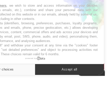
tners
, we wish to store and access information on your devices
in emails, etc.), combine and share your personal data with our
SYMPTÔMES
ollected on this website or in our emails, already held by some of us,
ncluding in other contexts.
Douleurs de l’avant-pied :
ta (identifiers, browsing, preferences, purchases, loyalty programs,
des métatarsalgies à 90 %
es and emails, phone, precise geolocation, etc.) allows developing
liées à problème d’appui
ervices, content, commercial offers and ads across your devices and
 by email, post, SMS, phone, audio, and video), personalising them,
rformance, and analysing audiences.
Mauvaise haleine : il faut
l" and withdraw your consent at any time via the "cookies" footer
améliorer l’hygiène
"set detailed preferences" and object to processing activities not
bucco-dentaire
. These choices remain valid for 6 months.
powered by
r choices
Accept all
Cookies settings
ER
s les semaines les meilleures