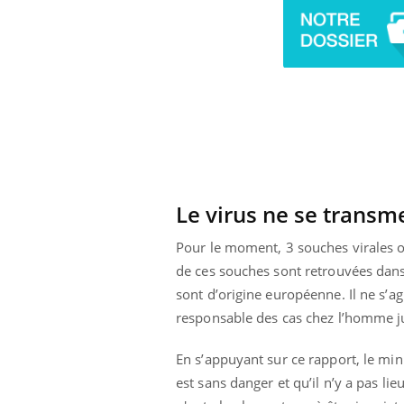
Carence en fer : comprendre pour
Le virus ne se transm
Youtube
Youtube
prévenir
Pour le moment, 3 souches virales on
Fatigue, irritabilité, brouillard mental ou
de ces souches sont retrouvées dan
même alopécie… Les symptômes de la
sont d’origine européenne. Il ne s’ag
carence en fer sont multiples ce qui la rend
...
responsable des cas chez l’homme j
 Mains :
Ins
You
Youtube
osa
En s’appuyant sur ce rapport, le min
aciles à aborder...
En 2
est sans danger et qu’il n’y a pas lie
poser des
rest