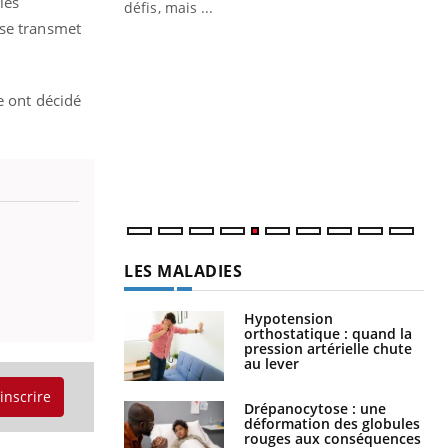
les
 air… Nos mains
défis, mais ...
e se transmet
Un
You
fac
pr
e ont décidé
Un 
mut
san
num
LES MALADIES
Hypotension
orthostatique : quand la
pression artérielle chute
au lever
'inscrire
Drépanocytose : une
déformation des globules
rouges aux conséquences