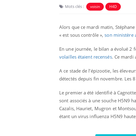
Mots clés :
voisin
H4D
Alors que ce mardi matin, Stéphane Le
« est sous contrôle »,
son ministère 
En une journée, le bilan a évolué 2 f
volailles étaient recensés
. Ce mardi a
A ce stade de l’épizootie, les éleveu
détectés depuis fin novembre. Les 8
Le premier a été identifié à Cagnot
sont associés à une souche H5N9 ha
Cazalis, Hauriet, Mugron et Montso
étant un virus influenza H5N9 hautem