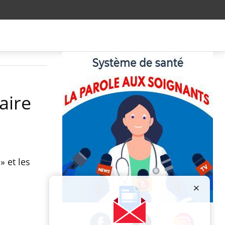
aire
» et les
Publicité