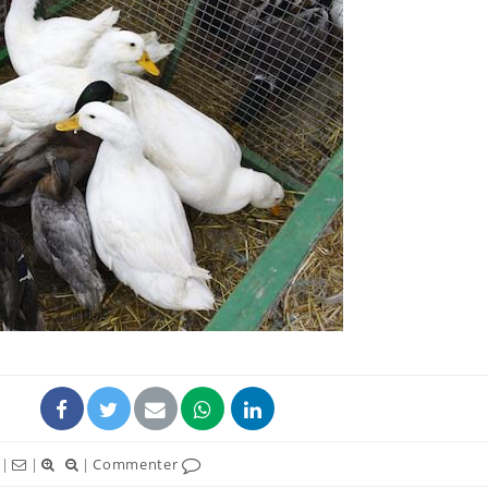
Fortes chaleurs :
Grossess
pourquoi le risque de
que dit 
noyade grimpe-t-il ?
Le Viagra pourrait-il
Le smart
freiner la propagation du
l'appren
cancer ?
lecture 
Pourquoi manger moins
Mordue 
de protéines pourrait
vacances
finalement être bénéfique
le coma
|
|
|
Commenter