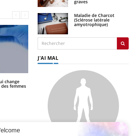
graves
Maladie de Charcot
(Sclérose latérale
amyotrophique)
J'AI MAL
La sieste empêche-t-elle de dormir
ui change
la nuit ?
ge des femmes
elcome