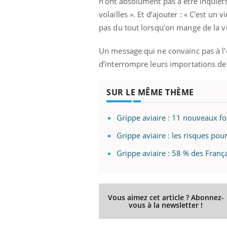
n'ont absolument pas à être inquiet
'un proche c'est
pat
volailles ». Et d’ajouter : « C'est un
pas du tout lorsqu'on mange de la via
Un message qui ne convainc pas à l'é
d’interrompre leurs importations de 
SUR LE MÊME THÈME
Grippe aviaire : 11 nouveaux f
Grippe aviaire : les risques pour
Grippe aviaire : 58 % des França
Vous aimez cet article ? Abonnez-
vous à la newsletter !