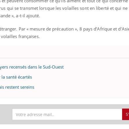
s et peuvent consommer ce qu'ils aiment et tout ce qui concerne 
ients comme parfois chez les soignants.
soleil, activités en plein
sont ...
 virus qui se transmet lorsque les volailles sont en liberté et qui n
nde », a-t-il ajouté.
tranger. Par « mesure de précaution », 8 pays d’Afrique et d’Asi
volailles françaises.
oyers recensés dans le Sud-Ouest
 la santé écartés
is restent sereins
S