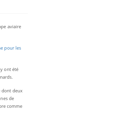
ppe aviaire
e pour les
 y ont été
anards.
e dont deux
unes de
embre comme