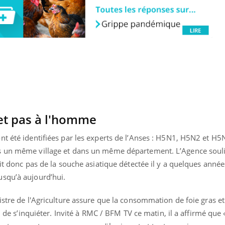
et pas à l'homme
t été identifiées par les experts de l’Anses : H5N1, H5N2 et H5
s un même village et dans un même département. L’Agence souli
it donc pas de la souche asiatique détectée il y a quelques année
usqu’à aujourd’hui.
uline & Charge mentale : et si on
Eczéma Chronique des
tube
Youtube
Youtube
Y
it en parler??
préparer pour l’été !
istre de l'Agriculture assure que la consommation de foie gras et 
026, l'insuline dans le diabète de type 2
L'été arrive… et avec lui,
u de s’inquiéter. Invité à RMC / BFM TV ce matin, il a affirmé que 
e entourée d'idées reçues chez les
rythme de vie ! Vacances, 