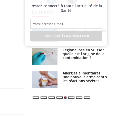
Restez connecté à toute l’actualité de la
Twitter
Facebook
Instagram
Santé
EN DIRECT
e et chaleur : ce
Mordue par un
la science
barracuda, une petite fille
secourue grâce à un
S'INSCRIRE À LA NEWSLETTER
réflexe essentiel
phone nuit-il à
Légionellose en Suisse :
tissage de la
quelle est l’origine de la
?
contamination ?
par une tique en
Allergies alimentaires :
, elle reste dans
une nouvelle arme contre
 pendant 42 jours
les réactions sévères