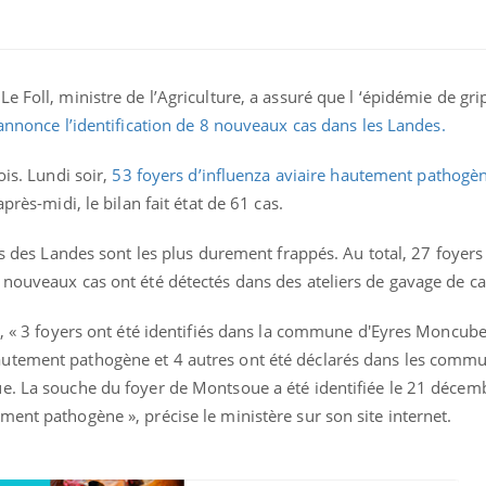
 Foll, ministre de l’Agriculture, a assuré que l ‘épidémie de gri
annonce l’identification de 8 nouveaux cas dans les Landes.
ois. Lundi soir,
53 foyers d’influenza aviaire hautement pathogèn
près-midi, le bilan fait état de 61 cas.
rs des Landes sont les plus durement frappés. Au total, 27 foyers
 nouveaux cas ont été détectés dans des ateliers de gavage de c
te, « 3 foyers ont été identifiés dans la commune d'Eyres Moncub
utement pathogène et 4 autres ont été déclarés dans les comm
ue. La souche du foyer de Montsoue a été identifiée le 21 déc
ent pathogène », précise le ministère sur son site internet.