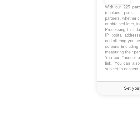
With our 225
par
(cookies, pixels 
partners, whether c
or obtained later, i
Processing this da
IP, postal address
and offering you s
screens (including
measuring their pe
You can "accept al
link
. You can also 
subject to consent
Set you
À PROPOS
NEWSLETT
Recevez toute