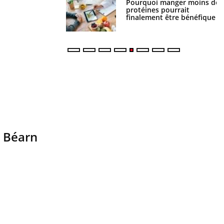
i votre ventre
Pourquoi manger moins de
il les premiers
protéines pourrait
 vos vacances ?
finalement être bénéfique
e Béarn