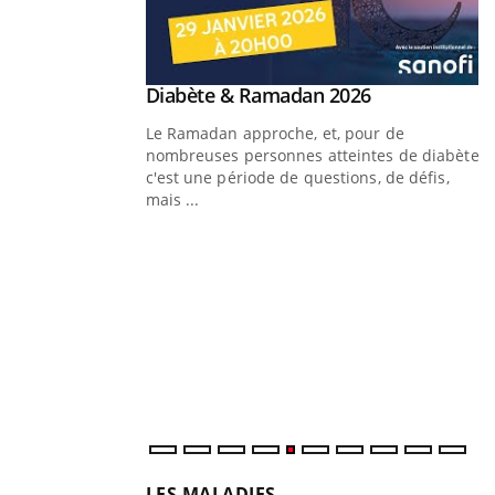
Youtube
 Mains : se
Diabète & Ramadan 2026
Youtube
outube
Le Ramadan approche, et, pour de
 un tout nouveau
nombreuses personnes atteintes de diabète,
plage, piscine,
c'est une période de questions, de défis,
 air… Nos mains sont
mais ...
Y
f
U
i
l
p
LES MALADIES