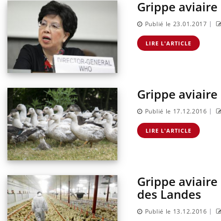
Grippe aviaire 
|
Publié le 23.01.2017
LIRE L'ARTICLE
Grippe aviaire
|
Publié le 17.12.2016
LIRE L'ARTICLE
 un cas détecté
Comment oublier les
iste en France
écrans en vacances ?
Grippe aviaire 
antile : un
Toujours connectés :
terroge sur son
comment le travail
des Landes
en France
empiète de plus en plus
sur nos soirées
|
Publié le 13.12.2016