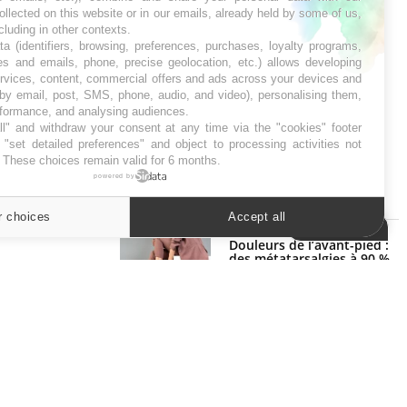
ollected on this website or in our emails, already held by some of us,
ncluding in other contexts.
ta (identifiers, browsing, preferences, purchases, loyalty programs,
es and emails, phone, precise geolocation, etc.) allows developing
ervices, content, commercial offers and ads across your devices and
 by email, post, SMS, phone, audio, and video), personalising them,
rformance, and analysing audiences.
l" and withdraw your consent at any time via the "cookies" footer
"set detailed preferences" and object to processing activities not
. These choices remain valid for 6 months.
powered by
SYMPTÔMES
r choices
Accept all
Cookies settings
Douleurs de l’avant-pied :
des métatarsalgies à 90 %
liées à problème d’appui
Mauvaise haleine : il faut
améliorer l’hygiène bucco-
dentaire