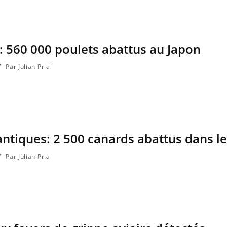
Cytomégalovirus : ce qui
Pourquo
change dans la prise en
gâche-t-
charge des femmes
jours de
enceintes
 : 560 000 poulets abattus au Japon
Par Julian Prial
ntiques: 2 500 canards abattus dans l
Par Julian Prial