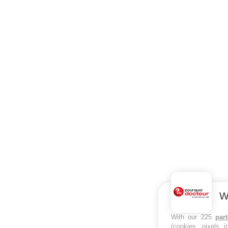
W
With our 225
par
(cookies, pixels 