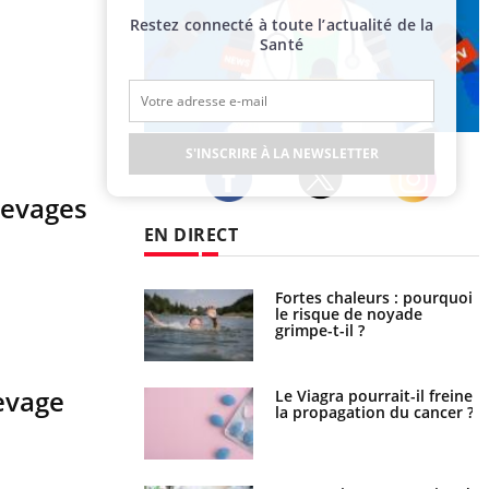
Restez connecté à toute l’actualité de la
Santé
Publicité
S'INSCRIRE À LA NEWSLETTER
levages
Twitter
Facebook
Instagram
EN DIRECT
e empêche-t-elle de
Fortes chaleurs : pourquoi
a nuit ?
le risque de noyade
grimpe-t-il ?
levage
 fin du comprimé
Le Viagra pourrait-il freiner
 jours se profile-t-
la propagation du cancer ?
n ?