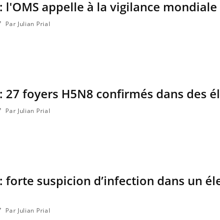
: l'OMS appelle à la vigilance mondiale
Par Julian Prial
 : 27 foyers H5N8 confirmés dans des é
Par Julian Prial
Chikungunya, dengue,
La siest
West Nile : que se passe-t-
dormir l
il dans le sud de la France ?
: forte suspicion d’infection dans un é
Les médicaments GLP-1
VIH : la
protègent-ils aussi les os ?
tous les
elle enfi
Par Julian Prial