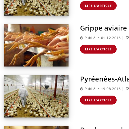
risque : ce jus
Cancer colorectal : une
e l'attention
stratégie simple aurait
LIRE L'ARTICLE
urs
changé la donne au Pays
basque
Grippe aviaire
|
Publié le 01.12.2016
LIRE L'ARTICLE
Pyréenées-Atla
|
Publié le 19.08.2016
LIRE L'ARTICLE