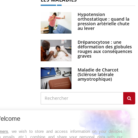
Hypotension
orthostatique : quand la
pression artérielle chute
au lever
Drépanocytose : une
déformation des globules
rouges aux conséquences
graves
Maladie de Charcot
(Sclérose latérale
amyotrophique)
J'AI MAL
elcome
tners
, we wish to store and access information on your devices
in emails, etc.), combine and share your personal data with our