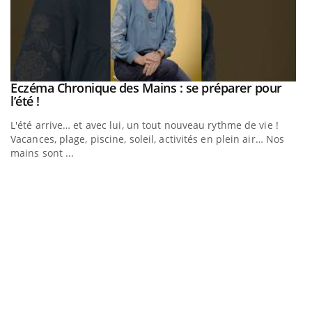
Eczéma Chronique des Mains : se préparer pour
Youtube
Youtube
l’été !
e
L'été arrive… et avec lui, un tout nouveau rythme de vie !
Vacances, plage, piscine, soleil, activités en plein air… Nos
mains sont ...
D
Yo
L
at
dé