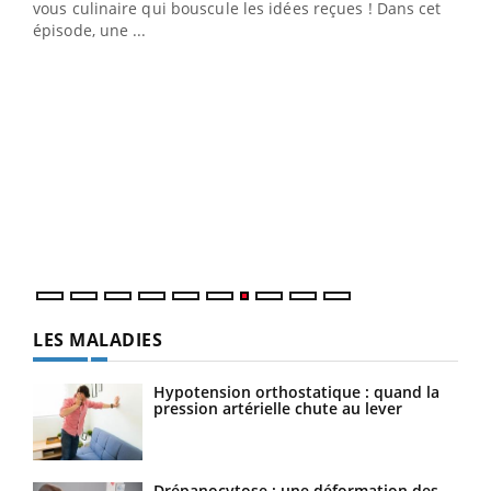
 en
vous culinaire qui bouscule les idées reçues ! Dans cet
u
épisode, une ...
Qua
You
"Les
trav
DRH 
LES MALADIES
Hypotension orthostatique : quand la
pression artérielle chute au lever
Drépanocytose : une déformation des