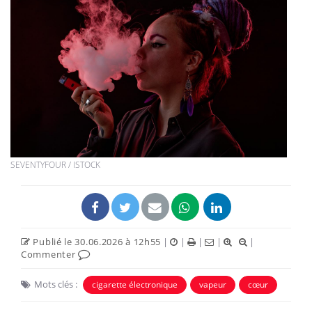
SEVENTYFOUR / ISTOCK
Publié le 30.06.2026 à 12h55
|
|
|
|
|
Commenter
Mots clés :
cigarette électronique
vapeur
cœur