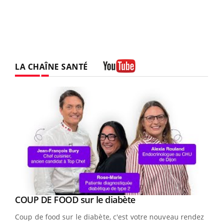
LA CHAÎNE SANTÉ
Youtube
Youtube
cès
COUP DE FOOD sur le diabète
Youtube
Coup de food sur le diabète, c'est votre nouveau rendez-