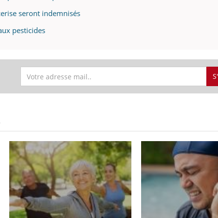
 cerise seront indemnisés
aux pesticides
S
S