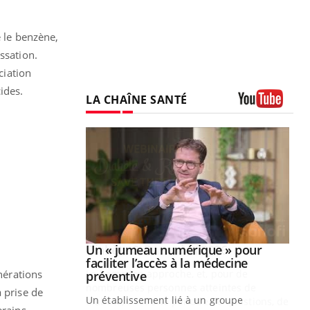
e le benzène,
ssation.
ciation
ides.
LA CHAÎNE SANTÉ
Youtube
Youtube
2026
Un « jumeau numérique » pour
Youtube
faciliter l’accès à la médecine
nérations
 pour de
Youtube
préventive
teintes de
 prise de
Un établissement lié à un groupe
e de questions, de
erains,