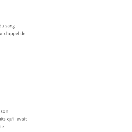
du sang
ur d’appel de
t son
ts qu’il avait
ie