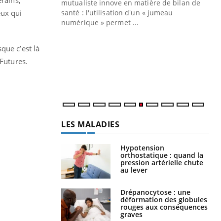
mutualiste innove en matière de bilan de
eux qui
santé : l'utilisation d'un « jumeau
CO
You
numérique » permet ...
Cou
que c’est là
nou
bou
 Futures.
épi
LES MALADIES
Hypotension
orthostatique : quand la
pression artérielle chute
au lever
Drépanocytose : une
déformation des globules
rouges aux conséquences
graves