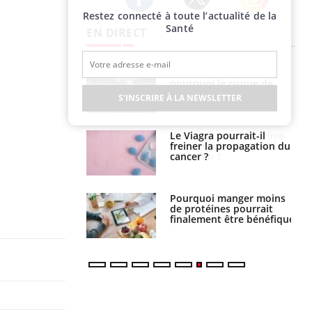
Restez connecté à toute l’actualité de la
Twitter
Facebook
Instagram
Santé
EN DIRECT
e empêche-t-elle
Fortes chaleurs :
r la nuit ?
pourquoi le risque de
noyade grimpe-t-il ?
S'INSCRIRE À LA NEWSLETTER
 fin du comprimé
Le Viagra pourrait-il
 jours se profile-t-
freiner la propagation du
n ?
cancer ?
i votre ventre
Pourquoi manger moins
il les premiers
de protéines pourrait
 vos vacances ?
finalement être bénéfique