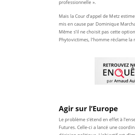
professionnelle ».
Mais la Cour d’appel de Metz estime 
mis en cause par Dominique Marchal, 
Même s’il ne choisit pas cette option
Phytovictimes, l’homme réclame la m
Agir sur l’Europe
prendre pour
Insuline & Charge mentale : et si on
Ecz
Youtube
You
Youtube
osait en parler??
pré
Le problème s’étend en effet à l’ense
llard mental ou
En 2026, l'insuline dans le diabète de type 2
L'ét
Futures. Celle-ci a lancé une coordi
tômes de la
reste entourée d'idées reçues chez les
ryth
décision politique. L’objectif est d