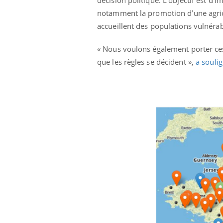
les ce qui la rend
patients comme parfois chez les soignants.
sole
notamment la promotion d’une agricu
sont
accueillent des populations vulnéra
« Nous voulons également porter ces 
que les règles se décident »,
a souli