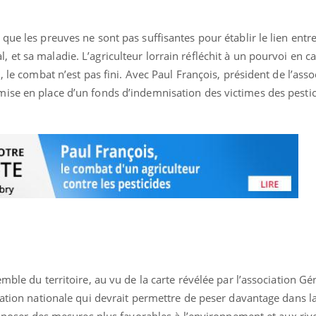
que les preuves ne sont pas suffisantes pour établir le lien entr
et sa maladie. L’agriculteur lorrain réfléchit à un pourvoi en ca
, le combat n’est pas fini. Avec Paul François, président de l’asso
ise en place d’un fonds d’indemnisation des victimes des pestic
éma Chronique des Mains : se
Diabète & Ramadan 
tube
Youtube
Youtube
parer pour l’été !
mble du territoire, au vu de la carte révélée par l’association Gé
Le Ramadan approche, et,
é arrive… et avec lui, un tout nouveau
nombreuses personnes at
nation nationale qui devrait permettre de peser davantage dans la
me de vie ! Vacances, plage, piscine,
diabète, c'est une périod
’imposer des mesures plus favorables à l’environnement et aux riv