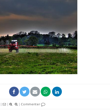
Chikungunya, dengue,
La siest
West Nile : que se passe-
de dormi
t-il dans le sud de la
France ?
Les médicaments GLP-1
VIH : la
protègent-ils aussi les os
tous les
?
elle enfi
Cytomégalovirus : ce qui
Pourquo
change dans la prise en
gâche-t-
charge des femmes
jours de
enceintes
|
|
|
Commenter