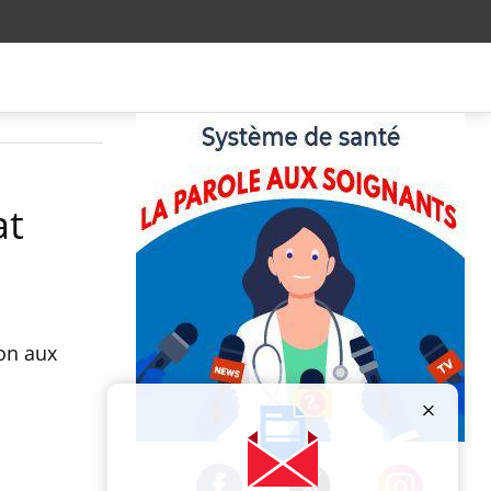
at
ion aux
Publicité