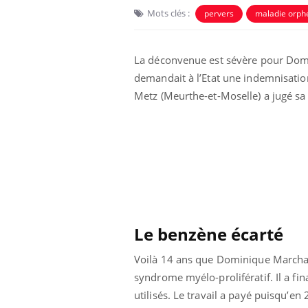
Mots clés :
pervers
maladie orph
La déconvenue est sévère pour Domin
demandait à l’Etat une indemnisation
Metz (Meurthe-et-Moselle) a jugé s
Le benzène écarté
Voilà 14 ans que Dominique Marchal ba
syndrome myélo-prolifératif. Il a fin
utilisés. Le travail a payé puisqu’e