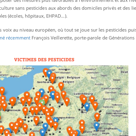
il, activités en plein air… Nos mains
défis, mais ...
lture sans pesticides aux abords des domiciles privés et des li
 ...
bles (écoles, hôpitaux, EHPAD…).
voix au niveau européen, où tout se joue sur les pesticides puis
gné récemment
François Veillerette, porte-parole de Générations