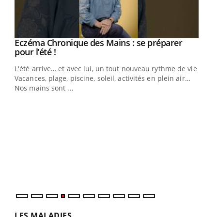
Eczéma Chronique des Mains : se préparer
Youtube
Youtube
pour l’été !
L'été arrive… et avec lui, un tout nouveau rythme de vie !
Vacances, plage, piscine, soleil, activités en plein air…
Nos mains sont ...
Dia
You
Le 
pers
ques
LES MALADIES