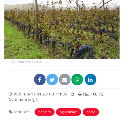
CRÉDIT : 5PIX/PAYMONA
Publié le 11.04.2016 à 11h36
|
|
|
|
|
Commenter
Mots clés :
pervers
agriculture
école