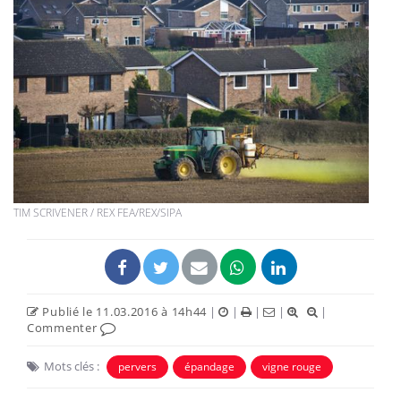
TIM SCRIVENER / REX FEA/REX/SIPA
Publié le 11.03.2016 à 14h44
|
|
|
|
|
Commenter
Mots clés :
pervers
épandage
vigne rouge