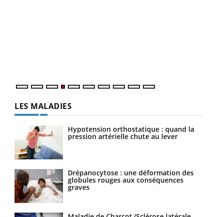
Dia
You
Le 
pers
ques
LES MALADIES
Hypotension orthostatique : quand la
pression artérielle chute au lever
Drépanocytose : une déformation des
globules rouges aux conséquences
graves
Maladie de Charcot (Sclérose latérale