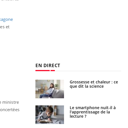
exagone
es et
EN DIRECT
haleurs :
Grossesse et chaleur : ce
i le risque de
que dit la science
rimpe-t-il ?
e ministre
a pourrait-il
Le smartphone nuit-il à
concertées
la propagation du
l'apprentissage de la
lecture ?