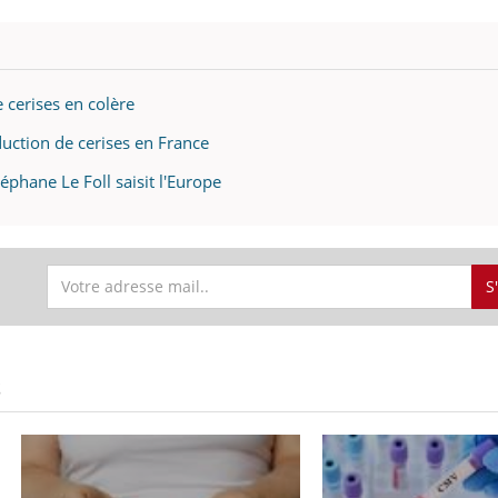
 cerises en colère
duction de cerises en France
Stéphane Le Foll saisit l'Europe
S
S
ence en fer : comprendre pour
tube
Youtube
venir