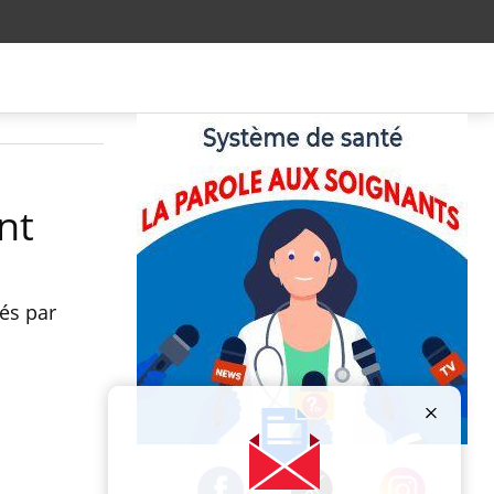
nt
sés par
Publicité