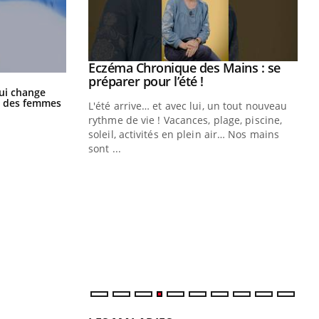
ale : et si on
Eczéma Chronique des Mains : se
Youtube
ube
Youtube
préparer pour l’été !
La sieste empêche-t-elle de dormir
ui change
la nuit ?
ge des femmes
e diabète de type 2
L'été arrive… et avec lui, un tout nouveau
çues chez les
rythme de vie ! Vacances, plage, piscine,
ez les soignants.
soleil, activités en plein air… Nos mains
sont ...
Di
You
Le 
nom
dia
défi