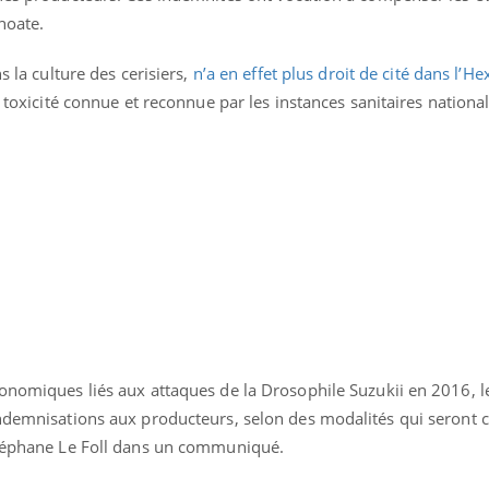
thoate.
s la culture des cerisiers,
n’a en effet plus droit de cité dans l’H
toxicité connue et reconnue par les instances sanitaires national
La sieste empêche-t-elle
Fortes c
de dormir la nuit ?
pourquo
noyade g
conomiques liés aux attaques de la Drosophile Suzukii en 2016, l
VIH : la fin du comprimé
Le Viagr
indemnisations aux producteurs, selon des modalités qui seront 
tous les jours se profile-t-
freiner 
elle enfin ?
cancer ?
Stéphane Le Foll dans un communiqué.