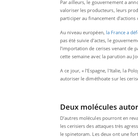
Par ailleurs, le gouvernement a an
Cytomégalovirus : ce qui
valoriser les producteurs, leurs pr
change dans la prise en
charge des femmes
participer au financement d'actions
enceintes
Au niveau européen,
la France a dé
pas été suivie d’actes, le gouverne
l’importation de cerises venant de p
cette semaine avec la parution au Jou
A ce jour, « l'Espagne, l'Italie, la 
autoriser le diméthoate sur les ceri
Deux molécules autor
D’autres molécules pourront en reva
les cerisiers des attaques très agress
le spinetoram. Les deux ont une fort