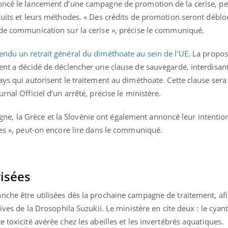
noncé le lancement d’une campagne de promotion de la cerise, p
Pourquoi votre ventre
Pourquo
oduits et leurs méthodes. « Des crédits de promotion seront débl
gâche-t-il les premiers
de prot
jours de vos vacances ?
finalem
 de communication sur la cerise », précise le communiqué.
fendu un retrait général du diméthoate au sein de l’UE
. La propos
ment a décidé de déclencher une clause de sauvegarde, interdisan
ays qui autorisent le traitement au diméthoate. Cette clause sera 
rnal Officiel d’un arrêté, précise le ministère.
Pologne, la Grèce et la Slovénie ont également annoncé leur intenti
ses », peut-on encore lire dans le communiqué.
isées
nche être utilisées dès la prochaine campagne de traitement, af
ives de la Drosophila Suzukii. Le ministère en cite deux : le cyant
e toxicité avérée chez les abeilles et les invertébrés aquatiques.