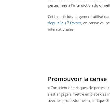
pertes liées à l’interdiction du dimé
Cet insecticide, largement utilisé dan
er
depuis le 1
février,
en raison d’une 
internationales.
Chikungunya, dengue,
West Nile : que se passe-
Promouvoir la cerise
t-il dans le sud de la
France ?
« Conscient des risques de pertes é
Les médicaments GLP-1
s'est engagé à mettre en place des 
protègent-ils aussi les os
?
avec les professionnels », indique 