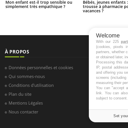
Mon enfant est-il trop sensible ou
Bébés, jeunes enfants :
simplement très empathique ?
trousse à pharmacie po
vacances ?
Welcome
With our 225
par
(cookies, pixels 
partners, whether c
or obtained later, i
Processing this da
IP, postal address
and offering you s
screens (including
measuring their pe
You can "accept al
link
. You can also 
subject to consent
À PROPOS
NEWSLETT
Set you
Recevez toute