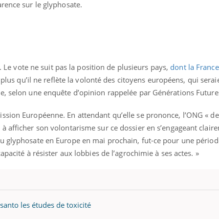
ients comme parfois chez les soignants.
soleil, activités en plein
rence sur le glyphosate.
sont ...
r. Le vote ne suit pas la position de plusieurs pays,
dont la Franc
 plus qu’il ne reflète la volonté des citoyens européens, qui sera
e, selon une enquête d’opinion rappelée par Générations Future
ission Européenne. En attendant qu’elle se prononce, l’ONG « 
à afficher son volontarisme sur ce dossier en s’engageant clair
u glyphosate en Europe en mai prochain, fut-ce pour une périod
apacité à résister aux lobbies de l’agrochimie à ses actes. »
nto les études de toxicité