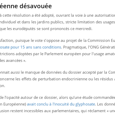
péenne désavouée
ette résolution a été adopté, ouvrant la voie à une autorisatio
ndividuel et dans les jardins publics, stricte limitation des usage
 que les eurodéputés se sont prononcés ce mercredi.
isfaction, puisque le vote s’oppose au projet de la Commission 
hosate pour 15 ans sans conditions
. Pragmatique, l’ONG Générat
rictions adoptées par le Parlement européen pour l’usage amate
des avancées ».
connait aussi le manque de données du dossier accepté par la C
cerne les effets de perturbation endocrinienne ou les résidus 
on.
uline & Charge mentale : et si on
Eczéma Chronique des
tube
Youtube
Youtube
Y
it en parler??
préparer pour l’été !
ts de l’opacité autour de ce dossier, alors qu’une étude commandé
ion Européenne)
avait conclu à l'inocuité du glyphosate
. Les donn
026, l'insuline dans le diabète de type 2
L'été arrive… et avec lui,
lusion restent incessibles aux parlementaires, qui réclament « u
e entourée d'idées reçues chez les
rythme de vie ! Vacances, 