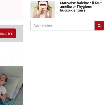
graves
Maladie de Charcot
(Sclérose latérale
amyotrophique)
'inscrire
J'AI MAL