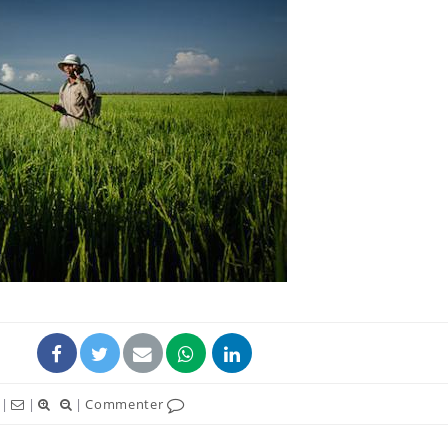
Mortalité infantile : un
Toujour
rapport s’interroge sur
comment
son taux élevé en France
empiète
sur nos 
Grossesse à risque : ce jus
Cancer c
naturel attire l'attention
stratégi
des chercheurs
changé 
basque
Comment oublier les
Chikung
écrans en vacances ?
West Nil
t-il dan
France ?
|
|
|
Commenter