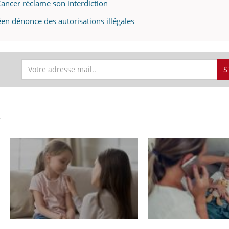
Cancer réclame son interdiction
éen dénonce des autorisations illégales
S
S