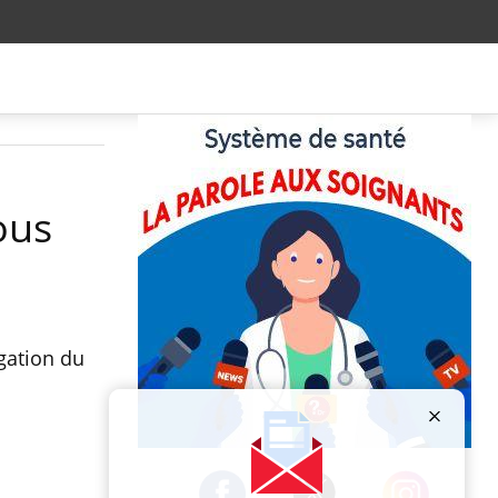
ous
gation du
Publicité