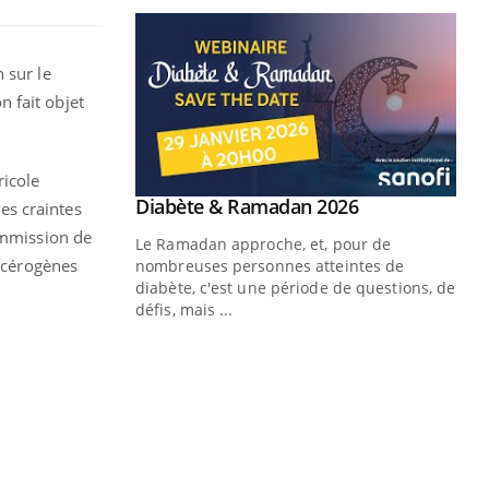
 sur le
 fait objet
ricole
les craintes
Commission de
ancérogènes