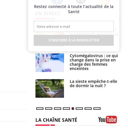
Restez connecté à toute l’actualité de la
Twitter
Facebook
Instagram
Santé
EN DIRECT
s connectés :
Les médicaments GLP-1
 le travail
protègent-ils aussi les os
 de plus en plus
?
S'INSCRIRE À LA NEWSLETTER
soirées
olorectal : une
Cytomégalovirus : ce qui
e simple aurait
change dans la prise en
la donne au Pays
charge des femmes
enceintes
unya, dengue,
La sieste empêche-t-elle
e : que se passe-
de dormir la nuit ?
s le sud de la