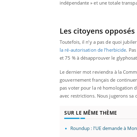
'un proche c'est
carence en fer sont multiples ce qui la rend
pat
indépendante » et une totale transpa
...
Les citoyens opposés
Toutefois, il n’y a pas de quoi jubile
la ré-autorisation de l’herbicide
. Pas
et 75 % à désapprouver le glyphosat
Le dernier mot reviendra à la Comm
gouvernement français de continuer 
pas voter pour la ré homologation d
avec restrictions. Nous jugerons sa c
SUR LE MÊME THÈME
Roundup : l’UE demande à Monsa