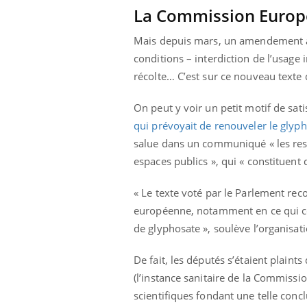
La Commission Euro
Mais depuis mars, un amendement à c
conditions – interdiction de l’usage i
récolte… C’est sur ce nouveau texte
On peut y voir un petit motif de sat
qui prévoyait de renouveler le glyp
salue dans un communiqué « les rest
espaces publics », qui « constituent 
« Le texte voté par le Parlement re
européenne, notamment en ce qui con
de glyphosate », soulève l’organisati
 Mains :
Carence en fer : comprendre pour
Ins
Youtube
You
Youtube
Youtube
prévenir
osa
De fait, les députés s’étaient plain
(l’instance sanitaire de la Commiss
aciles à aborder...
Fatigue, irritabilité, brouillard mental ou
En 2
scientifiques fondant une telle conc
poser des
même alopécie… Les symptômes de la
rest