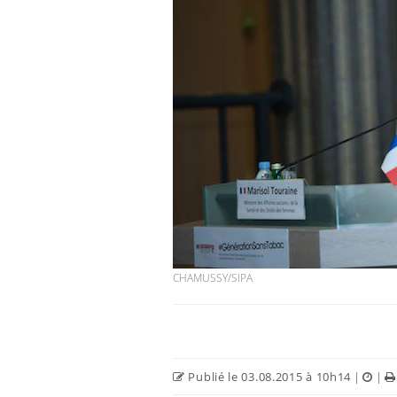
VIH : la fin du comprimé
tous les jours se profile-t-
elle enfin ?
Pourquoi votre ventre
gâche-t-il les premiers
jours de vos vacances ?
Fortes chaleurs :
pourquoi le risque de
noyade grimpe-t-il ?
CHAMUSSY/SIPA
Publié le 03.08.2015 à 10h14
|
|