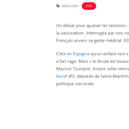
Mots clés :
UVA
Un débat pour apaiser les tensions :
la vaccination. Interrogée par nos c
Français envers ce geste médical. El
C’est
en Espagne
qu’un enfant non va
Eczéma Chronique des Mains :
Car
Youtube
You
Youtube
expliquer ma maladie
pré
a fait rage. Mais « le doute est bea
Marisol Touraine. Actant cette remis
Il y a des sujets qui sont faciles à aborder...
Fati
d'autres non ! D'un côté, poser des
mêm
Hurel
(PS, députée de Seine-Maritime
questions sur la maladie d'un proche c'est
care
politique vaccinale.
montrer ...
...