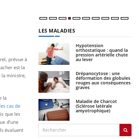
LES MALADIES
Hypotension
orthostatique : quand la
pression artérielle chute
rel, prévue à
au lever
acher est la
Drépanocytose : une
la ministre,
déformation des globules
rouges aux conséquences
graves
e la
Maladie de Charcot
les cas de
(Sclérose latérale
amyotrophique)
is que les
nue d’une
ls évaluent