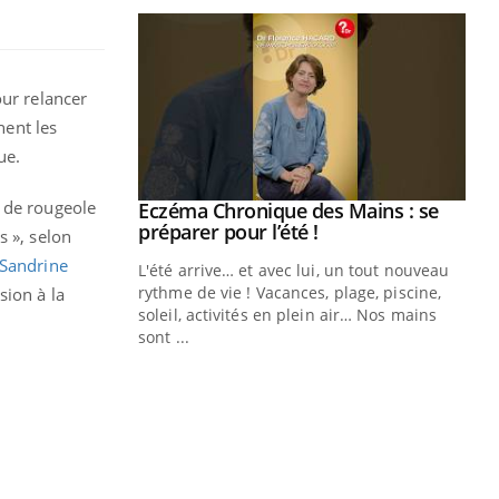
our relancer
nent les
ue.
 de rougeole
ale : et si on
Eczéma Chronique des Mains : se
Youtube
ube
Youtube
préparer pour l’été !
s », selon
Sandrine
e diabète de type 2
L'été arrive… et avec lui, un tout nouveau
çues chez les
rythme de vie ! Vacances, plage, piscine,
sion à la
ez les soignants.
soleil, activités en plein air… Nos mains
sont ...
Di
You
Le 
nom
dia
défi