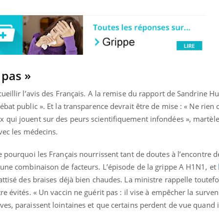
 pas »
ueillir l’avis des Français. A la remise du rapport de Sandrine Hu
bat public ». Et la transparence devrait être de mise : « Ne rien c
 qui jouent sur des peurs scientifiquement infondées », martèle 
avec les médecins.
e pourquoi les Français nourrissent tant de doutes à l’encontre d
t une combinaison de facteurs. L’épisode de la grippe A H1N1, et
ttisé des braises déjà bien chaudes. La ministre rappelle toutefo
re évités. « Un vaccin ne guérit pas : il vise à empêcher la surve
es, paraissent lointaines et que certains perdent de vue quand i