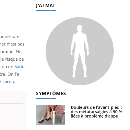
J'AI MAL
couverture
ner n’est pas
ouraine. Ne
 le risque de
e, ou
en Syrie
re. On l’a
Alsace
».
SYMPTÔMES
Douleurs de l’avant-pied :
des métatarsalgies à 90 %
liées à problème d’appui