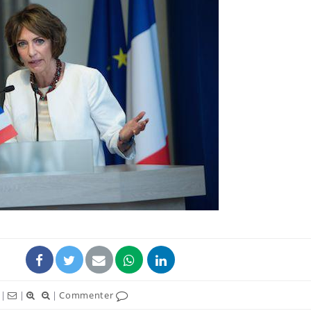
Le Viagra pourrait-il
Le smart
freiner la propagation du
l'appren
cancer ?
lecture 
Pourquoi manger moins
Mordue 
de protéines pourrait
vacances
finalement être bénéfique
le coma
Grossesse et chaleur : ce
Mordue 
que dit la science
barracud
secouru
réflexe 
|
|
|
Commenter