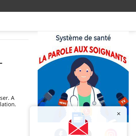
-
ser. A
lation.
Publicité