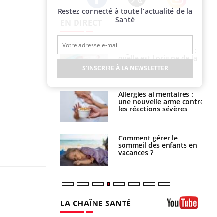
Restez connecté à toute l’actualité de la
Twitter
Facebook
Instagram
Santé
EN DIRECT
phone nuit-il à
Légionellose en Suisse :
tissage de la
quelle est l’origine de la
?
contamination ?
S'INSCRIRE À LA NEWSLETTER
par une tique en
Allergies alimentaires :
, elle reste dans
une nouvelle arme contre
 pendant 42 jours
les réactions sévères
par un
Comment gérer le
a, une petite fille
sommeil des enfants en
e grâce à un
vacances ?
essentiel
LA CHAÎNE SANTÉ
Youtube