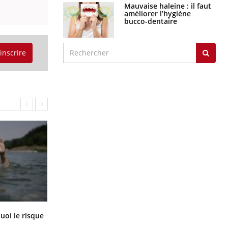
Mauvaise haleine : il faut
améliorer l’hygiène
bucco-dentaire
'inscrire
Le Viagra pourrait-il freiner la
uoi le risque
propagation du cancer ?
?