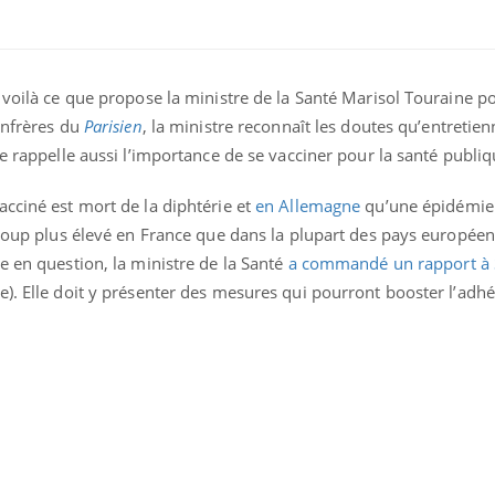
 voilà ce que propose la ministre de la Santé Marisol Touraine p
onfrères du
Parisien
, la ministre reconnaît les doutes qu’entretien
le rappelle aussi l’importance de se vacciner pour la santé publiq
cciné est mort de la diphtérie et
en Allemagne
qu’une épidémie
ence en fer : comprendre pour
Insuline & Charge ment
tube
Youtube
Youtube
Yout
venir
osait en parler??
ucoup plus élevé en France que dans la plupart des pays européen
e en question, la ministre de la Santé
a commandé un rapport à 
gue, irritabilité, brouillard mental ou
En 2026, l'insuline dans l
e alopécie… Les symptômes de la
reste entourée d'idées re
). Elle doit y présenter des mesures qui pourront booster l’adhé
nce en fer sont multiples ce qui la rend
patients comme parfois ch