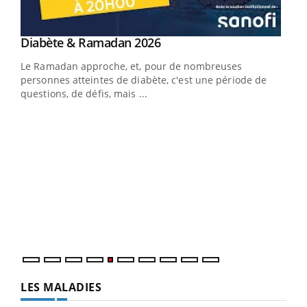
Youtube
Diabète & Ramadan 2026
Youtube
Le Ramadan approche, et, pour de nombreuses
personnes atteintes de diabète, c'est une période de
questions, de défis, mais ...
Un « jumeau numérique » pour faciliter l’accès
COU
Youtube
You
Youtube
à la médecine préventive
Coup
Un établissement lié à un groupe mutualiste innove en
vous
matière de bilan de santé : l'utilisation d'un « jumeau
épis
numérique » permet ...
LES MALADIES