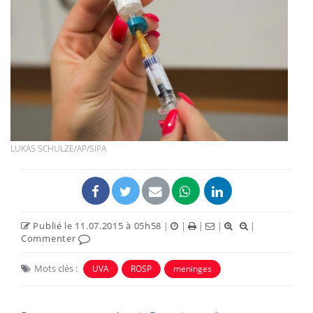
LUKAS SCHULZE/AP/SIPA
Publié le 11.07.2015 à 05h58
|
|
|
|
|
Commenter
Mots clés :
UVA
ROSP
meninges