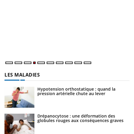
D
Yo
L
at
dé
LES MALADIES
Hypotension orthostatique : quand la
pression artérielle chute au lever
Drépanocytose : une déformation des
globules rouges aux conséquences graves