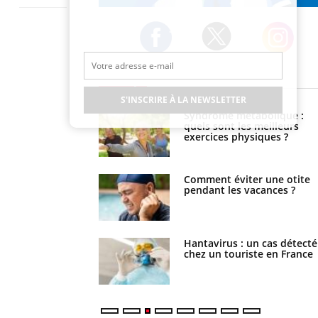
Publicité
Restez connecté à toute l’actualité de la
Santé
Twitter
Facebook
Instagram
EN DIRECT
S'INSCRIRE À LA NEWSLETTER
ubles du sommeil
Syndrome métabolique :
t votre cerveau !
quels sont les meilleurs
exercices physiques ?
nt est-il trop
Comment éviter une otite
e ou simplement très
pendant les vacances ?
que ?
eunes enfants :
Hantavirus : un cas détecté
trousse à pharmacie
chez un touriste en France
 vacances ?