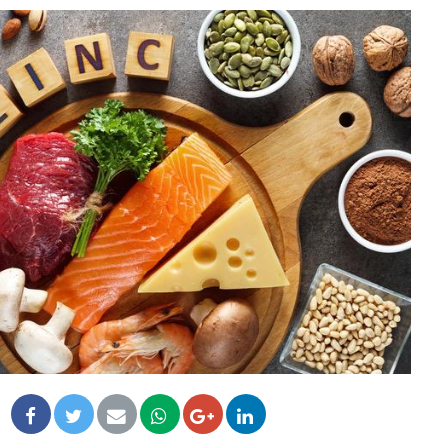
Fatigue en vacances :
Les tro
normal ou signe d’une
modifien
maladie ?
Et si les caries pouvaient
Mon enfa
bientôt disparaître sans
sensibl
plombage ?
empathi
Éclipse solaire du 12 août :
Bébés, j
“Des verres adaptés, c'est
quelle 
indispensable pour la santé
pour les
des yeux”