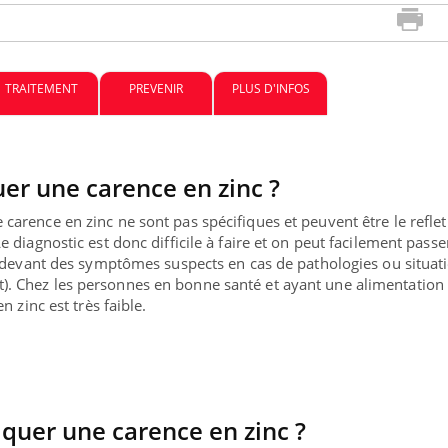
TRAITEMENT
PREVENIR
PLUS D'INFOS
er une carence en zinc ?
arence en zinc ne sont pas spécifiques et peuvent être le reflet
 diagnostic est donc difficile à faire et on peut facilement passe
ma Chronique des Mains :
Carence en fer : com
be
Youtube
é devant des symptômes suspects en cas de pathologies ou situat
Youtube
Youtube
iquer ma maladie
prévenir
. Chez les personnes en bonne santé et ayant une alimentation
n zinc est très faible.
 des sujets qui sont faciles à aborder...
Fatigue, irritabilité, brou
es non ! D'un côté, poser des questions
même alopécie… Les sym
 maladie d'un proche c'est montrer ...
carence en fer sont multip
uer une carence en zinc ?