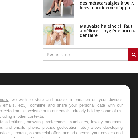
des métatarsalgies à 90 %
liées à problème d’appui
Mauvaise haleine : il faut
améliorer l’hygiène bucco-
dentaire
ER
tners
, we wish to store and access information on your devices
in emails, etc.), combine and share your personal data with our
s les semaines les meilleures
ollected on this website or in our emails, already held by some of us,
ncluding in other contexts.
ta (identifiers, browsing, preferences, purchases, loyalty programs,
es and emails, phone, precise geolocation, etc.) allows developing
ervices, content, commercial offers and ads across your devices and