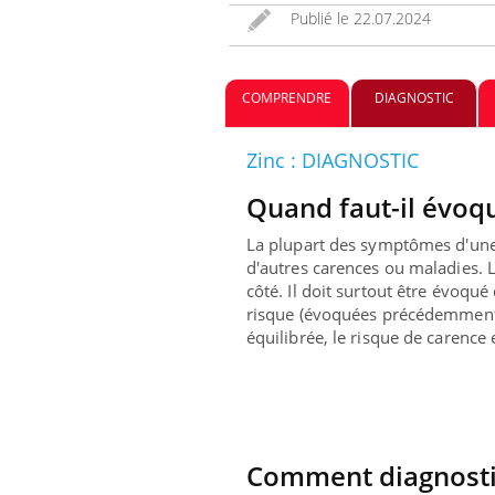
Publié le
22.07.2024
COMPRENDRE
DIAGNOSTIC
Zinc : DIAGNOSTIC
Quand faut-il évoqu
La plupart des symptômes d'une c
d'autres carences ou maladies. Le
Eczé
Youtu
côté. Il doit surtout être évoqu
expl
risque (évoquées précédemment)
équilibrée, le risque de carence e
Il y a
d'autr
sur la
Comment diagnostiq