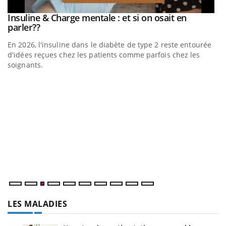
be
Insuline & Charge mentale : et si on osait en
Youtube
Youtube
parler??
En 2026, l'insuline dans le diabète de type 2 reste entourée
a
d'idées reçues chez les patients comme parfois chez les
soignants.
E
Yo
l’
L'
Va
ma
LES MALADIES