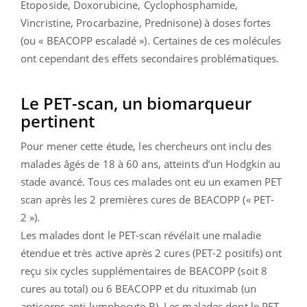
Etoposide, Doxorubicine, Cyclophosphamide,
Vincristine, Procarbazine, Prednisone) à doses fortes
(ou « BEACOPP escaladé »). Certaines de ces molécules
ont cependant des effets secondaires problématiques.
Le PET-scan, un biomarqueur
pertinent
Pour mener cette étude, les chercheurs ont inclu des
malades âgés de 18 à 60 ans, atteints d’un Hodgkin au
stade avancé. Tous ces malades ont eu un examen PET
scan après les 2 premières cures de BEACOPP (« PET-
2 »).
Les malades dont le PET-scan révélait une maladie
étendue et très active après 2 cures (PET-2 positifs) ont
reçu six cycles supplémentaires de BEACOPP (soit 8
cures au total) ou 6 BEACOPP et du rituximab (un
anticorps anti-lymphocyte B). Les malades dont le PET-