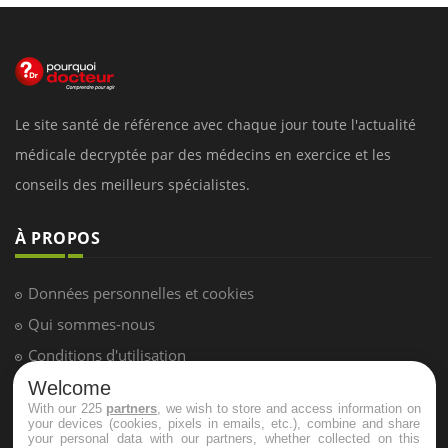
Le site santé de référence avec chaque jour toute l'actualité
médicale decryptée par des médecins en exercice et les
conseils des meilleurs spécialistes.
À PROPOS
Données personnelles et cookies
Qui sommes-nous
Conditions d'utilisation
Plan du site
Welcome
With our 225
partners
, we wish to store and access information on
Mentions Légales
your devices (cookies, pixels in emails, etc.), combine and share
your personal data with our partners, whether collected on this