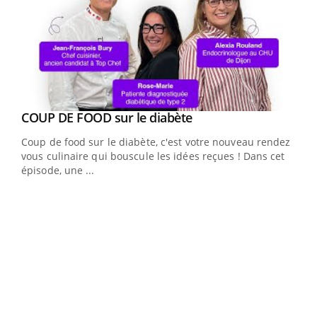
Youtube
cès
COUP DE FOOD sur le diabète
Youtube
Coup de food sur le diabète, c'est votre nouveau rendez-
 en
vous culinaire qui bouscule les idées reçues ! Dans cet
u
épisode, une ...
Qua
You
"Les
trav
DRH 