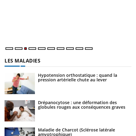
Eczéma Chronique des Mains : se préparer pour
D
Youtube
Yo
Youtube
l’été !
L
L'été arrive… et avec lui, un tout nouveau rythme de vie !
at
Vacances, plage, piscine, soleil, activités en plein air… Nos
dé
mains sont ...
LES MALADIES
Hypotension orthostatique : quand la
pression artérielle chute au lever
Drépanocytose : une déformation des
globules rouges aux conséquences graves
Maladie de Charcot (Sclérose latérale
amyotrophique)