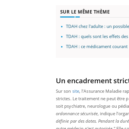
SUR LE MÊME THÈME
TDAH chez l'adulte : un possibl
TDAH : quels sont les effets de
TDAH : ce médicament courant p
Un encadrement stric
Sur son
site
, l’Assurance Maladie ra
strictes. Le traitement ne peut être
soit psychiatre, neurologue ou pédiat
ordonnance sécurisée
, indique l’org
définie par des dates. Pendant la dur
autre médecin n’est autorisée."
Elle s