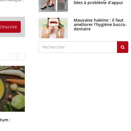
liées à problème d’appui
Mauvaise haleine : il faut
améliorer l’hygiène bucco-
S'inscrire
dentaire
Comment nous percevons le chaud
rtum :
et le froid : une recherche éclaire le
sujet