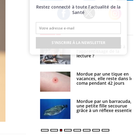
Publicité
Restez connecté à toute l’actualité de la
Santé
Twitter
Facebook
Instagram
EN DIRECT
S'INSCRIRE À LA NEWSLETTER
Le smartphone nuit-il à
Légionellose en Suisse :
l'apprentissage de la
quelle est l’origine de la
lecture ?
contamination ?
Mordue par une tique en
Allergies alimentaires : une
vacances, elle reste dans le
nouvelle arme contre les
coma pendant 42 jours
réactions sévères
Mordue par un barracuda,
Comment gérer le sommeil
une petite fille secourue
des enfants en vacances ?
grâce à un réflexe essentiel