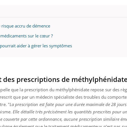
e risque accru de démence
s médicaments sur le cœur ?
ourrait aider à gérer les symptômes
t des prescriptions de méthylphénidat
ppelle que la prescription du méthylphénidate repose sur des règ
 prescrit que par un médecin spécialiste des troubles du comporte
re. "
La prescription est faite pour une durée maximale de 28 jours
anisme.
Elle détaille très précisément les quantités prescrites pour u
ée couverte par cette ordonnance, aucune prescription similaire é
ouligne également que le traitement médicamenteux n’est pas sy