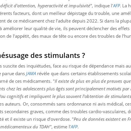
éficit d'attention, hyperactivité et impulsivité"
, indique l’
AFP
. La 
fférents facteurs, dont un meilleur dépistage du trouble, une amé
nt de ce médicament chez l’adulte depuis 2022. Si dans la plupa
à améliorer leur qualité de vie, ils peuvent déclencher des effets
 de l’appétit, des maux de tête ou encore des troubles de l’hu
mésusage des stimulants ?
s suscite des inquiétudes, face au risque de dépendance mais au
e parue dans
JAMA
révèle que dans certains établissements scolai
urné de ces médicaments. "
Il existe de plus en plus de preuves que
s chez les adolescents plus âgés sont principalement motivés par l
t/ou cognitifs et impliquent le plus souvent l’obtention de stimulant
les auteurs. Or, consommés sans ordonnance ni avis médical, ce
s secondaires graves, comme des troubles cardio-vasculaires, d
é et il existe un risque d’overdose. "
Peu de données existent en Fr
ts médicamenteux du TDAH"
, estime l’
AFP
.