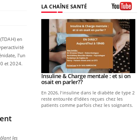
LA CHAÎNE SANTÉ
Youtube
é (TDAH) en
peractivité
nidate, l’un
20 et 2024.
Insuline & Charge mentale : et si on
Youtube
Youtube
osait en parler??
En 2026, l'insuline dans le diabète de type 2
reste entourée d'idées reçues chez les
patients comme parfois chez les soignants.
ent
Eczéma Chronique des Mains : se
Youtube
Y
Youtube
préparer pour l’été !
L
L'été arrive… et avec lui, un tout nouveau
n
ôlant les