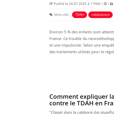
Publié le 26.07.2025 à 17h00
|
|
Mots clés :
TDAH
médicament
Environ 5 % des enfants sont atteints
France. Ce trouble du neurodévelopp
et une impulsivité. Selon une enquête
des traitements utilisés pour le rég
Eczéma Chronique des Mains :
Care
Youtube
Yout
Youtube
expliquer ma maladie
prév
Il y a des sujets qui sont faciles à aborder...
Fatig
d'autres non ! D'un côté, poser des questions
même
sur la maladie d'un proche c'est montrer ...
caren
...
Comment expliquer la
contre le TDAH en Fra
"
Classés dans la catégorie des stupéfi