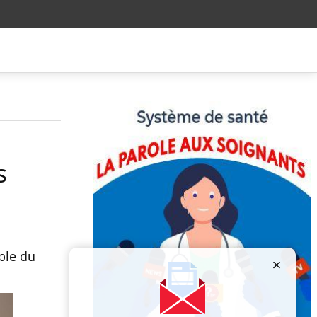
s
uble du