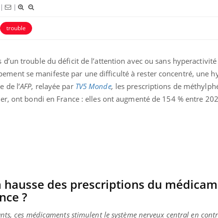
|
|
trouble
 d’un trouble du déficit de l’attention avec ou sans hyperactivit
ement se manifeste par une difficulté à rester concentré, une hy
 de l’
AFP
, relayée par
TV5 Monde
,
les prescriptions de méthylphé
uler, ont bondi en France : elles ont augmenté de 154 % entre 20
nce en fer : comprendre pour
ube
Youtube
enir
ue, irritabilité, brouillard mental ou
 alopécie… Les symptômes de la
ce en fer sont multiples ce qui la rend
 hausse des prescriptions du médicam
nce ?
ants, ces médicaments stimulent le système nerveux central en contr