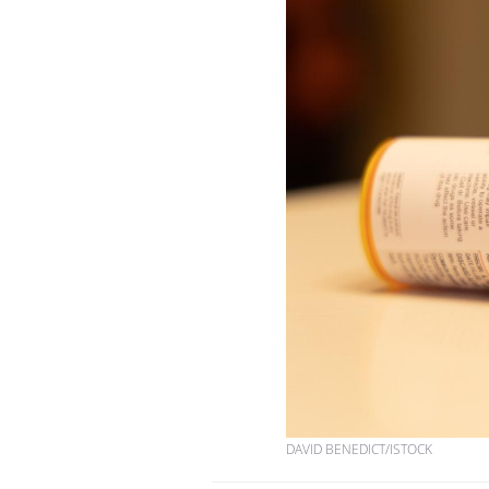
VIH : la fin du comprimé
tous les jours se profile-t-
elle enfin ?
Pourquoi votre ventre
gâche-t-il les premiers
jours de vos vacances ?
Fortes chaleurs : pourquoi
le risque de noyade
grimpe-t-il ?
DAVID BENEDICT/ISTOCK