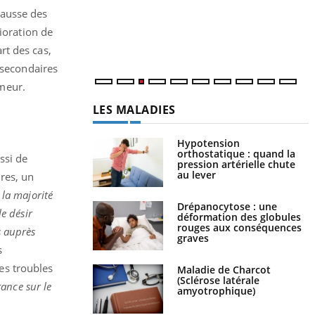
rythme de vie ! Vacances, plage, piscine,
c
hausse des
soleil, activités en plein air… Nos mains sont
m
...
lioration de
rt des cas,
 secondaires
meur.
LES MALADIES
Hypotension
orthostatique : quand la
ssi de
pression artérielle chute
au lever
res, un
 la majorité
Drépanocytose : une
e désir
déformation des globules
rouges aux conséquences
s auprès
graves
s
es troubles
Maladie de Charcot
(Sclérose latérale
ance sur le
amyotrophique)