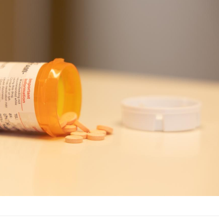
Le Viagra pourrait-il freiner
la propagation du cancer ?
Pourquoi manger moins de
protéines pourrait
finalement être bénéfique
Grossesse et chaleur : ce
que dit la science