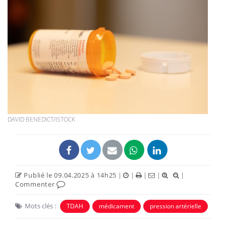
DAVID BENEDICT/ISTOCK
Publié le 09.04.2025 à 14h25
|
|
|
|
|
Commenter
Mots clés :
TDAH
médicament
pression artérielle