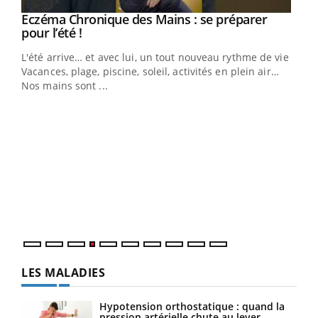
Eczéma Chronique des Mains : se préparer
Youtube
Youtube
pour l’été !
L'été arrive… et avec lui, un tout nouveau rythme de vie !
Vacances, plage, piscine, soleil, activités en plein air…
Nos mains sont ...
Dia
You
Le 
pers
ques
LES MALADIES
Hypotension orthostatique : quand la
pression artérielle chute au lever