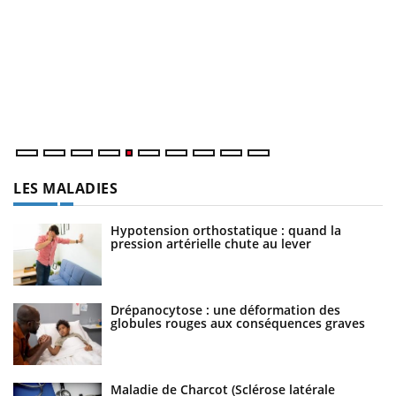
U
Yo
m
Un
ma
nu
LES MALADIES
Hypotension orthostatique : quand la
pression artérielle chute au lever
Drépanocytose : une déformation des
globules rouges aux conséquences graves
Maladie de Charcot (Sclérose latérale