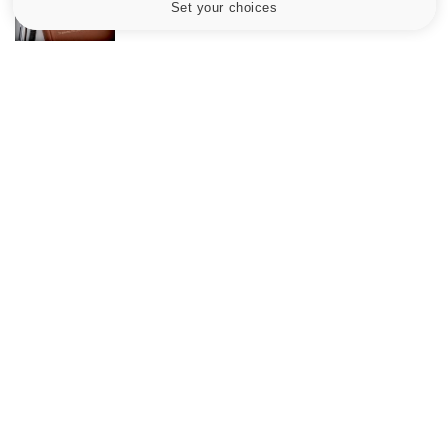
Set your choices
Cookies settings
Le site santé de référence avec chaque jour toute l'actualité
médicale decryptée par des médecins en exercice et les
conseils des meilleurs spécialistes.
À PROPOS
Données personnelles et cookies