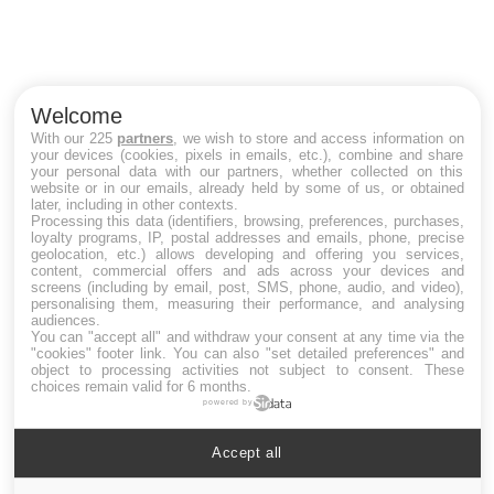
U
Yo
m
Un
ma
Welcome
nu
With our 225
partners
, we wish to store and access information on
your devices (cookies, pixels in emails, etc.), combine and share
your personal data with our partners, whether collected on this
website or in our emails, already held by some of us, or obtained
later, including in other contexts.
LES MALADIES
Processing this data (identifiers, browsing, preferences, purchases,
loyalty programs, IP, postal addresses and emails, phone, precise
geolocation, etc.) allows developing and offering you services,
Hypotension orthostatique : quand la
content, commercial offers and ads across your devices and
pression artérielle chute au lever
screens (including by email, post, SMS, phone, audio, and video),
personalising them, measuring their performance, and analysing
audiences.
You can "accept all" and withdraw your consent at any time via the
"cookies" footer link
. You can also "set detailed preferences" and
Drépanocytose : une déformation des
object to processing activities not subject to consent. These
globules rouges aux conséquences graves
choices remain valid for 6 months.
powered by
Accept all
Maladie de Charcot (Sclérose latérale
amyotrophique)