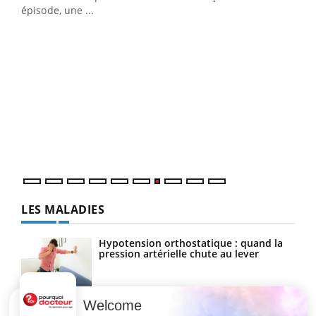
épisode, une ...
Yout
Quand l’entreprise mise sur le bien être global
Ecz
Youtube
You
(3/3
Dans
vous
quot
LES MALADIES
Hypotension orthostatique : quand la
pression artérielle chute au lever
Welcome
Drépanocytose : une déformation des