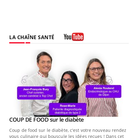
LA CHAÎNE SANTÉ
Youtube
Youtube
COUP DE FOOD sur le diabète
Youtube
Coup de food sur le diabète, c'est votre nouveau rendez-
vous culinaire qui bouscule les idées reçues ! Dans cet