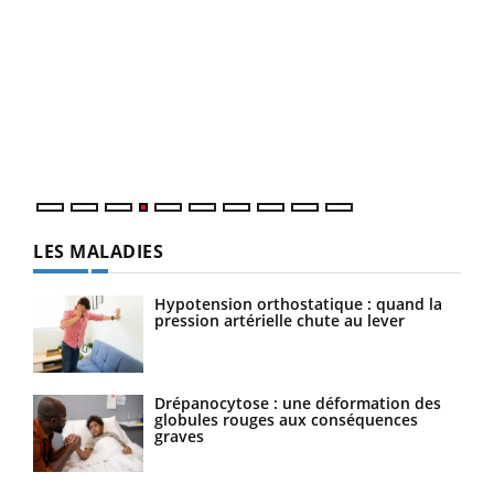
Dia
You
Le 
pers
ques
LES MALADIES
Hypotension orthostatique : quand la
pression artérielle chute au lever
Drépanocytose : une déformation des
globules rouges aux conséquences
graves