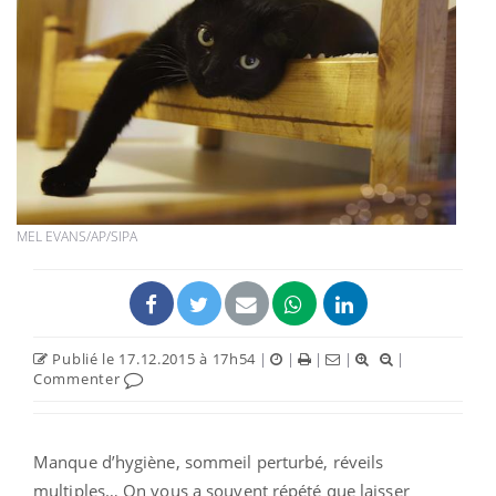
MEL EVANS/AP/SIPA
Publié le 17.12.2015 à 17h54
|
|
|
|
|
Commenter
Manque d’hygiène, sommeil perturbé, réveils
multiples… On vous a souvent répété que laisser