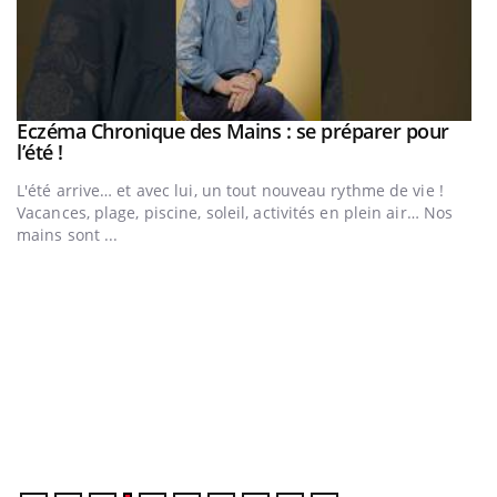
Eczéma Chronique des Mains : se préparer pour
Youtube
Youtube
l’été !
e
L'été arrive… et avec lui, un tout nouveau rythme de vie !
Vacances, plage, piscine, soleil, activités en plein air… Nos
mains sont ...
D
Yo
L
at
dé