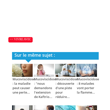
<< VIVRE AVEC
Sur le même sujet :
Mucoviscidose
Mucoviscidose
Mucoviscidose
Mucoviscidose
: la maladie
: "nous
: découverte
: 8 malades
peut causer
demandons
d'une piste
vont porter
une perte...
l'extension
pour
la flamme...
de Kaftrio...
réduire...