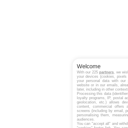
Welcome
With our 225
partners
, we wis
your devices (cookies, pixels
your personal data with our 
website or in our emails, alr
later, including in other context
Processing this data (identifie
loyalty programs, IP, postal 
geolocation, etc.) allows de
content, commercial offers
screens (including by email, 
personalising them, measurin
audiences.
You can "accept all" and withd
"cookies" footer link
. You can