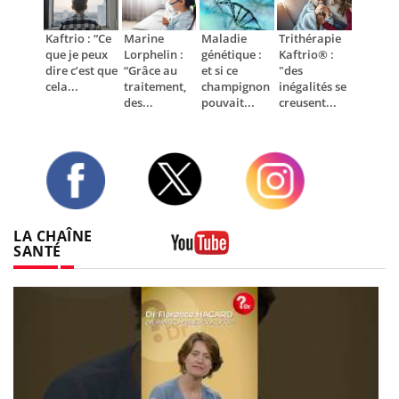
Kaftrio : “Ce
Marine
Maladie
Trithérapie
que je peux
Lorphelin :
génétique :
Kaftrio® :
dire c’est que
“Grâce au
et si ce
"des
cela...
traitement,
champignon
inégalités se
des...
pouvait...
creusent...
Twitter
Facebook
Instagram
LA CHAÎNE
SANTÉ
Youtube