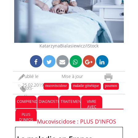
KatarzynaBialasiewicz/iStock
Publié le
Mise à jour
25.02.2019
08.11.2023
mucoviscidose
maladie génétique
poumon
Mots-
clés :
COMPRENDRE
DIAGNOSTIC
TRAITEMENT
VIVRE
AVEC
PLUS
D'INFOS
Mucoviscidose : PLUS D'INFOS