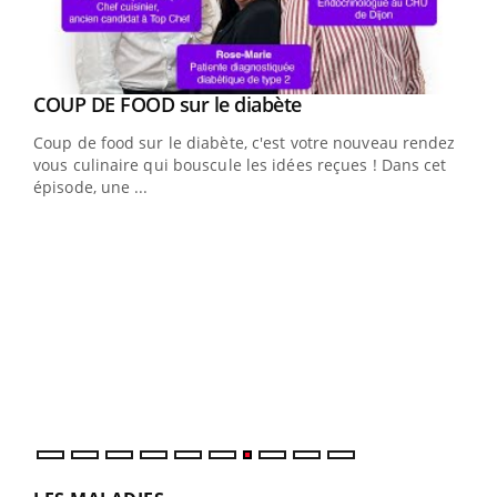
Youtube
cès
COUP DE FOOD sur le diabète
Youtube
Coup de food sur le diabète, c'est votre nouveau rendez-
 en
vous culinaire qui bouscule les idées reçues ! Dans cet
u
épisode, une ...
Qua
You
"Les
trav
DRH 