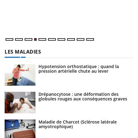
L
at
dé
LES MALADIES
Hypotension orthostatique : quand la
pression artérielle chute au lever
Drépanocytose : une déformation des
globules rouges aux conséquences graves
Maladie de Charcot (Sclérose latérale
amyotrophique)