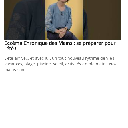
Eczéma Chronique des Mains : se préparer pour
Youtube
Youtube
l’été !
e
L'été arrive… et avec lui, un tout nouveau rythme de vie !
Vacances, plage, piscine, soleil, activités en plein air… Nos
mains sont ...
D
Yo
L
at
dé