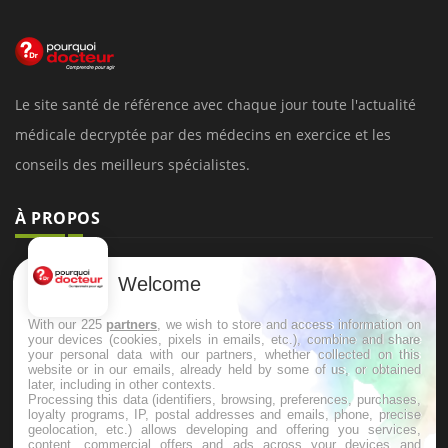
Le site santé de référence avec chaque jour toute l'actualité
médicale decryptée par des médecins en exercice et les
conseils des meilleurs spécialistes.
À PROPOS
Données personnelles et cookies
Welcome
Qui sommes-nous
With our 225
partners
, we wish to store and access information on
Conditions d'utilisation
your devices (cookies, pixels in emails, etc.), combine and share
your personal data with our partners, whether collected on this
Plan du site
website or in our emails, already held by some of us, or obtained
later, including in other contexts.
Mentions Légales
Processing this data (identifiers, browsing, preferences, purchases,
loyalty programs, IP, postal addresses and emails, phone, precise
Nous contacter
geolocation, etc.) allows developing and offering you services,
content, commercial offers and ads across your devices and