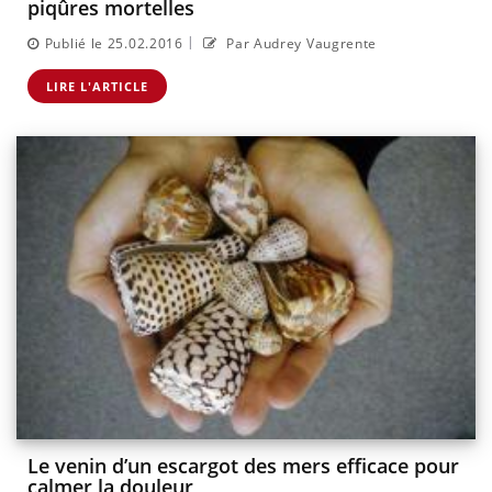
piqûres mortelles
|
Publié le 25.02.2016
Par Audrey Vaugrente
LIRE L'ARTICLE
Le venin d’un escargot des mers efficace pour
calmer la douleur