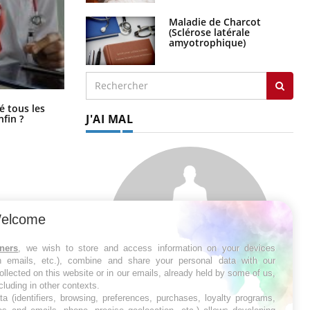
Maladie de Charcot
(Sclérose latérale
amyotrophique)
Pourquoi votre ventre gâche-t-il les
é tous les
premiers jours de vos vacances ?
J'AI MAL
nfin ?
elcome
tners
, we wish to store and access information on your devices
in emails, etc.), combine and share your personal data with our
ollected on this website or in our emails, already held by some of us,
ncluding in other contexts.
ta (identifiers, browsing, preferences, purchases, loyalty programs,