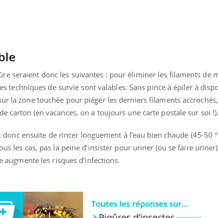
ble
e seraient donc les suivantes : pour éliminer les filaments de 
ites techniques de survie sont valables. Sans pince à épiler à dispos
ur la zone touchée pour piéger les derniers filaments accrochés,
e carton (en vacances, on a toujours une carte postale sur soi !)
ffit donc ensuite de rincer longuement à l’eau bien chaude (45-50 
us les cas, pas la peine d’insister pour uriner (ou se faire uriner) 
lle augmente les risques d’infections.
Youtube
bète & Ramadan 2026
Un « jumeau numériq
tube
Youtube
faciliter l’accès à la 
Ramadan approche, et, pour de
Youtube
préventive
breuses personnes atteintes de
Un établissement lié à u
ète, c'est une période de questions, de