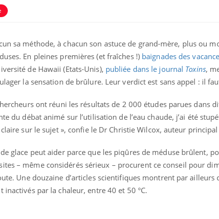
e
acun sa méthode, à chacun son astuce de grand-mère, plus ou mo
duses. En pleines premières (et fraîches !)
baignades des vacance
iversité de Hawaii (Etats-Unis),
publiée dans le journal
Toxins
, m
ulager la sensation de brûlure. Leur verdict est sans appel : il fa
 chercheurs ont réuni les résultats de 2 000 études parues dans di
te du débat animé sur l’utilisation de l’eau chaude, j’ai été stupé
laire sur le sujet », confie le Dr Christie Wilcox, auteur principal
 de glace peut aider parce que les piqûres de méduse brûlent, po
ites – même considérés sérieux – procurent ce conseil pour dim
oute. Une douzaine d’articles scientifiques montrent par ailleurs 
 inactivés par la chaleur, entre 40 et 50 °C.