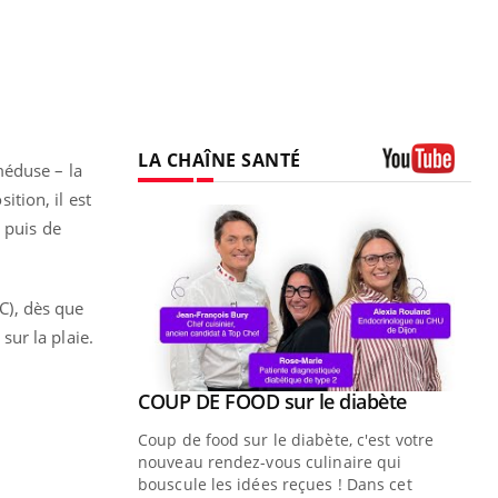
LA CHAÎNE SANTÉ
méduse – la
Youtube
ition, il est
 puis de
.
°C), dès que
sur la plaie.
Youtube
ue » pour
COUP DE FOOD sur le diabète
Youtube
médecine
Coup de food sur le diabète, c'est votre
nouveau rendez-vous culinaire qui
n groupe
bouscule les idées reçues ! Dans cet