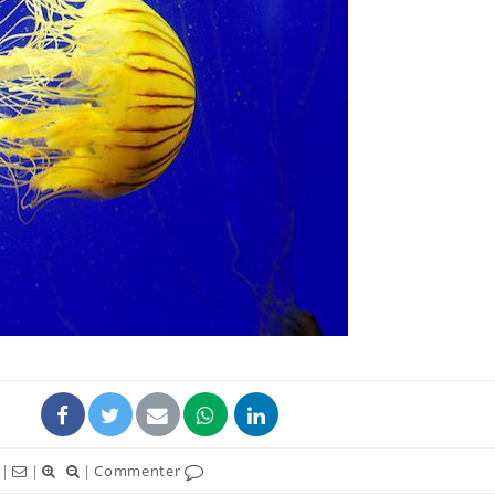
Allergies alimentaires :
TDAH : q
une nouvelle arme contre
traitem
les réactions sévères
États-Un
Comment gérer le
Cerveau 
sommeil des enfants en
"madele
vacances ?
enfin ex
Bilan prévention : ce que
Intoléra
les kinés pourront
nouvell
bientôt faire
recomma
HAS
|
|
|
Commenter