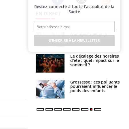
Restez connecté à toute l’actualité de la
Twitter
Facebook
Instagram
Santé
EN DIRECT
uel est ce
Insuffisance cardiaque :
ent autorisé aux
comment mieux la
is ?
prévenir
S'INSCRIRE À LA NEWSLETTER
: le mystère de la
Le décalage des horaires
ine de Proust"
d'été : quel impact sur le
pliqué
sommeil ?
nce au gluten : les
Grossesse : ces polluants
es
pourraient influencer le
ndations de la
poids des enfants