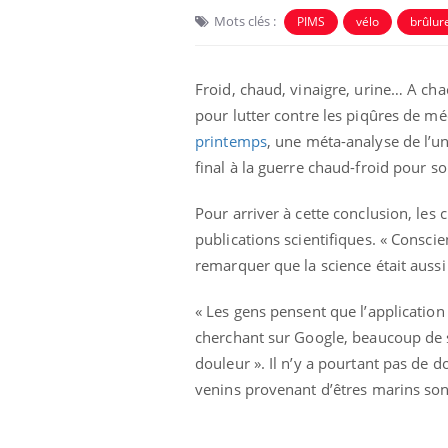
Mots clés :
PIMS
vélo
brûlur
Froid, chaud, vinaigre, urine… A ch
pour lutter contre les piqûres de mé
printemps
, une méta-analyse de l’un
final à la guerre chaud-froid pour so
Pour arriver à cette conclusion, les
publications scientifiques. « Conscien
remarquer que la science était aussi c
« Les gens pensent que l’application
cherchant sur Google, beaucoup de s
douleur ». Il n’y a pourtant pas de d
venins provenant d’êtres marins sont