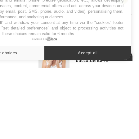
es and emails, phone, precise geolocation, etc.) allows developing
ervices, content, commercial offers and ads across your devices and
SYMPTÔMES
 by email, post, SMS, phone, audio, and video), personalising them,
rformance, and analysing audiences.
Douleurs de l’avant-pied :
l" and withdraw your consent at any time via the "cookies" footer
des métatarsalgies à 90 %
"set detailed preferences" and object to processing activities not
liées à problème d’appui
. These choices remain valid for 6 months.
powered by
Mauvaise haleine : il faut
r choices
Accept all
améliorer l’hygiène
Cookies settings
bucco-dentaire
ER
s les semaines les meilleures