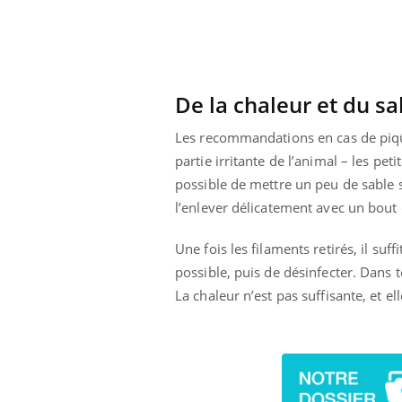
De la chaleur et du sa
Les recommandations en cas de piqûr
partie irritante de l’animal – les pet
possible de mettre un peu de sable s
l’enlever délicatement avec un bout d
Une fois les filaments retirés, il su
possible, puis de désinfecter. Dans to
La chaleur n’est pas suffisante, et e
ale : et si on
Eczéma Chronique des Mains : se
Dia
Youtube
You
ube
Youtube
préparer pour l’été !
Le 
 diabète de type 2
L'été arrive… et avec lui, un tout nouveau
nom
ues chez les
rythme de vie ! Vacances, plage, piscine,
diab