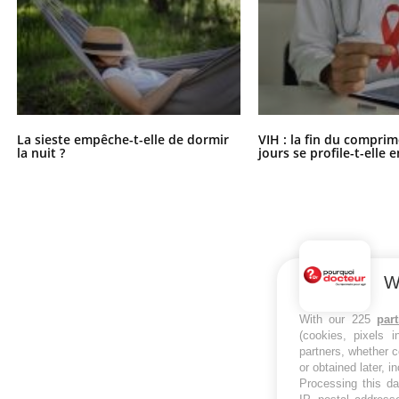
La sieste empêche-t-elle de dormir
VIH : la fin du comprim
la nuit ?
jours se profile-t-elle e
W
With our 225
par
(cookies, pixels 
partners, whether c
or obtained later, i
Processing this da