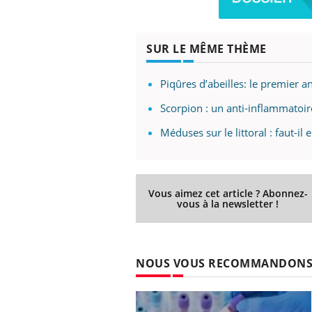
ez les soignants.
soleil, activités en plein air… Nos mains
défi
sont ...
SUR LE MÊME THÈME
Piqûres d’abeilles: le premier an
Scorpion : un anti-inflammatoir
Méduses sur le littoral : faut-il 
Vous aimez cet article ? Abonnez-
vous à la newsletter !
NOUS VOUS RECOMMANDON