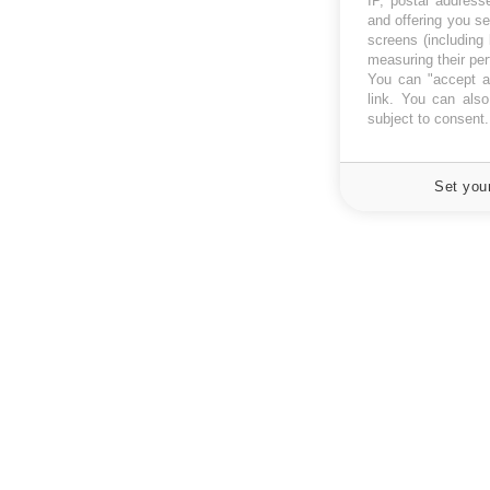
IP, postal address
and offering you s
screens (including
measuring their pe
You can "accept al
link
. You can also 
subject to consent
Set you
À PROPOS
NEWSLETT
Recevez toute
Données personnelles et cookies
infos santé