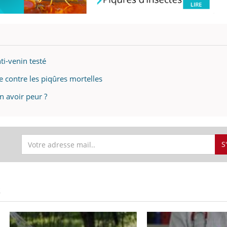
mutualiste innove en mat
s, mais ...
santé : l'utilisation d'un 
numérique » permet ...
ti-venin testé
e contre les piqûres mortelles
en avoir peur ?
S
S