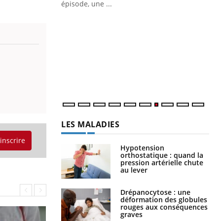
ière de bilan de
épisode, une ...
« jumeau
Qu
You
êtr
"Le
qua
Doc
dir
LES MALADIES
'inscrire
Hypotension
orthostatique : quand la
pression artérielle chute
au lever
Drépanocytose : une
déformation des globules
rouges aux conséquences
graves