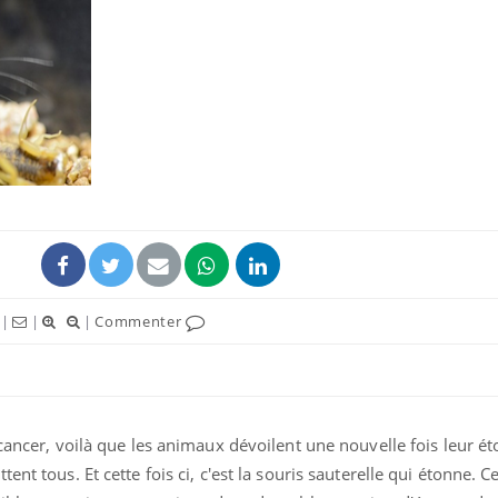
Pourquoi votre ventre
gâche-t-il les premiers
jours de vos vacances ?
Fortes chaleurs :
pourquoi le risque de
noyade grimpe-t-il ?
Le Viagra pourrait-il
|
|
|
Commenter
freiner la propagation du
cancer ?
cancer, voilà que les animaux dévoilent une nouvelle fois leur é
ent tous. Et cette fois ci, c'est la souris sauterelle qui étonne. 