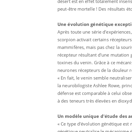
désert est en effet totalement insen
peut-être mortelle ! Des résultats 
Une évolution génétique excepti
Après toute une série d'expériences,
scorpion activait certains récepteur
mammifères, mais pas chez la souris 
récepteur résultant d'une mutation g
 Mains :
Carence en fer : comprendre pour
Ins
Youtube
You
Youtube
Youtube
prévenir
osa
toxines du venin. Grâce à ce mécani
neurones récepteurs de la douleur re
aciles à aborder...
Fatigue, irritabilité, brouillard mental ou
En 2
poser des
même alopécie… Les symptômes de la
rest
« En fait, le venin semble neutralis
'un proche c'est
carence en fer sont multiples ce qui la rend
pat
la neurobilogiste Ashlee Rowe, princ
...
défense est comparable à celui observ
à des teneurs très élevées en dioxyde
Un modèle unique d'étude des a
« Ce type d'évolution génétique est 
génétique neutralise le mécanisme d