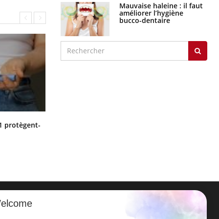
Mauvaise haleine : il faut
améliorer l’hygiène
bucco-dentaire
Cytomégalovirus : ce qui change
1 protègent-
dans la prise en charge des femmes
enceintes
elcome
ER