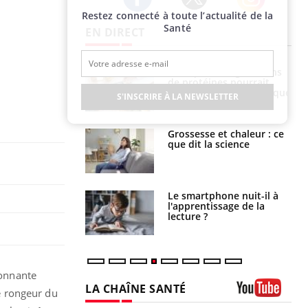
Restez connecté à toute l’actualité de la
Twitter
Facebook
Instagram
Santé
EN DIRECT
Pourquoi manger moins
Mordue par une tique en
de protéines pourrait
vacances, elle reste dans
finalement être bénéfique
le coma pendant 42 jours
S'INSCRIRE À LA NEWSLETTER
Grossesse et chaleur : ce
Mordue par un
que dit la science
barracuda, une petite fille
secourue grâce à un
réflexe essentiel
Le smartphone nuit-il à
Légionellose en Suisse :
l'apprentissage de la
quelle est l’origine de la
lecture ?
contamination ?
tonnante
LA CHAÎNE SANTÉ
Ce rongeur du
Youtube