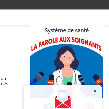
 du
 des
Publicité