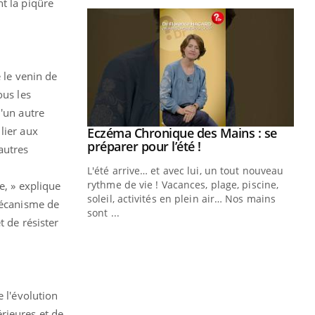
t la piqûre
 le venin de
ous les
u'un autre
lier aux
Youtube
Eczéma Chronique des Mains : se
Diabète & Ramadan 2026
Youtube
Youtube
Youtube
préparer pour l’été !
autres
Le Ramadan approche, et, pour de
L'été arrive… et avec lui, un tout nouveau
nombreuses personnes atteintes de
rythme de vie ! Vacances, plage, piscine,
e, » explique
diabète, c'est une période de questions, de
soleil, activités en plein air… Nos mains
défis, mais ...
 mécanisme de
sont ...
t de résister
Un
You
fac
pr
Un 
mut
 l'évolution
san
rieures et de