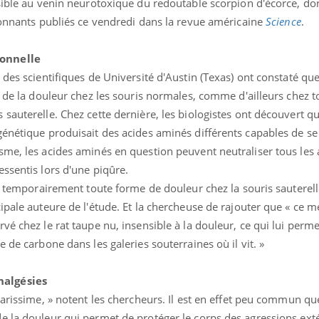
sible au venin neurotoxique du redoutable scorpion d'écorce, don
étonnants publiés ce vendredi dans la revue américaine
Science
.
onnelle
 des scientifiques de Université d'Austin (Texas) ont constaté que
s de la douleur chez les souris normales, comme d'ailleurs chez t
sauterelle. Chez cette dernière, les biologistes ont découvert q
énétique produisait des acides aminés différents capables de se 
uline & Charge mentale : et si on
tube
Youtube
it en parler??
sme, les acides aminés en question peuvent neutraliser tous les 
ssentis lors d'une piqûre.
026, l'insuline dans le diabète de type 2
e entourée d'idées reçues chez les
er temporairement toute forme de douleur chez la souris sauterell
ients comme parfois chez les soignants.
ipale auteure de l'étude. Et la chercheuse de rajouter que « ce
é chez le rat taupe nu, insensible à la douleur, ce qui lui perme
 de carbone dans les galeries souterraines où il vit. »
nalgésies
rarissime, » notent les chercheurs. Il est en effet peu commun que
e la douleur qui permet de protéger le corps des agressions exté