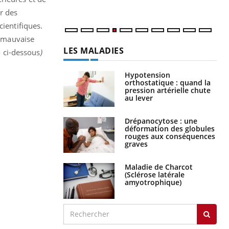
num
r des
cientifiques.
e mauvaise
LES MALADIES
o ci-dessous
)
Hypotension
orthostatique : quand la
pression artérielle chute
au lever
Drépanocytose : une
déformation des globules
rouges aux conséquences
graves
Maladie de Charcot
(Sclérose latérale
amyotrophique)