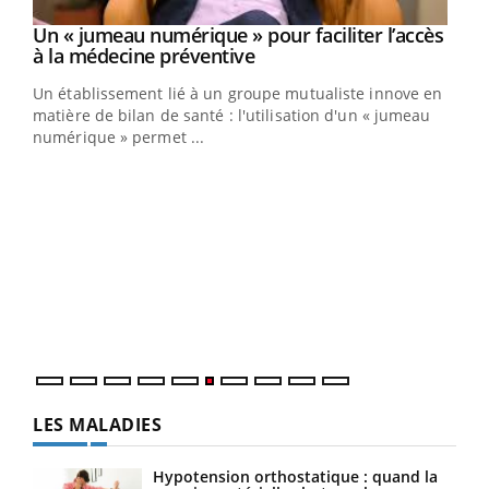
Un « jumeau numérique » pour faciliter l’accès
Youtube
Youtube
à la médecine préventive
Un établissement lié à un groupe mutualiste innove en
e
matière de bilan de santé : l'utilisation d'un « jumeau
numérique » permet ...
COU
You
Coup
vous
épis
LES MALADIES
Hypotension orthostatique : quand la