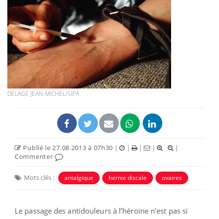
DELAGE JEAN-MICHEL/SIPA
Publié le 27.08.2013 à 07h30
|
|
|
|
|
Commenter
Mots clés :
antalgique
hernie discale
ovaires
Le passage des antidouleurs à l’héroïne n’est pas si