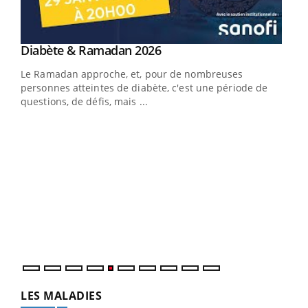
Youtube
Diabète & Ramadan 2026
Youtube
Le Ramadan approche, et, pour de nombreuses
personnes atteintes de diabète, c'est une période de
questions, de défis, mais ...
Un « jumeau numérique » pour faciliter l’accès
COU
Youtube
You
Youtube
à la médecine préventive
Coup
Un établissement lié à un groupe mutualiste innove en
vous
matière de bilan de santé : l'utilisation d'un « jumeau
épis
numérique » permet ...
LES MALADIES