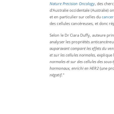
Nature Precision Oncology
, des cherc
Pourquoi manger moins
de protéines pourrait
d'Australie occidentale (Australie) o
finalement être bénéfique
et en particulier sur celles du
cancer 
des cellules cancéreuses, et donc ré
Selon le Dr Ciara Duffy, auteure prin
analyser les propriétés anticancéreus
auparavant comparé les effets du venin
et sur les cellules normales
, explique
normales et sur des cellules des sous-
hormonaux, enrichi en HER2
(une pro
négatif."