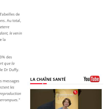
d’abeilles de
ns. Au total,
eterre
dant, le venin
e la
00% des
rt que la
 le Dr Duffy.
LA CHAÎNE SANTÉ
les messages
Youtube
ctent les
 reproduction
nterrompues."