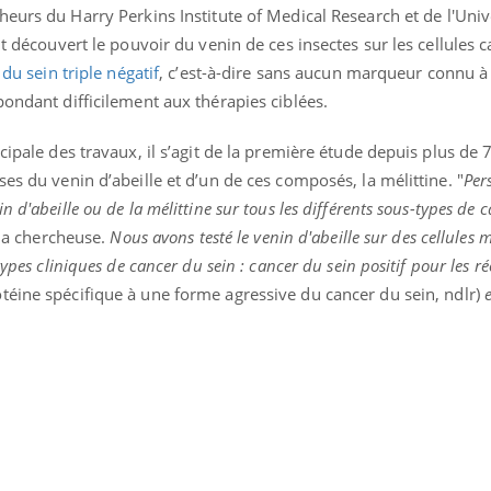
heurs du Harry Perkins Institute of Medical Research et de l'Univ
Mordue par une tique en
Allergie
vacances, elle reste dans
une nou
nt découvert le pouvoir du venin de ces insectes sur les cellules 
le coma pendant 42 jours
les réac
du sein triple négatif
, c’est-à-dire sans aucun marqueur connu à 
pondant difficilement aux thérapies ciblées.
cipale des travaux, il s’agit de la première étude depuis plus de 
es du venin d’abeille et d’un de ces composés, la mélittine. "
Per
 d'abeille ou de la mélittine sur tous les différents sous-types de 
 la chercheuse.
Nous avons testé le venin d'abeille sur des cellule
types cliniques de cancer du sein : cancer du sein positif pour les r
téine spécifique à une forme agressive du cancer du sein, ndlr)
e