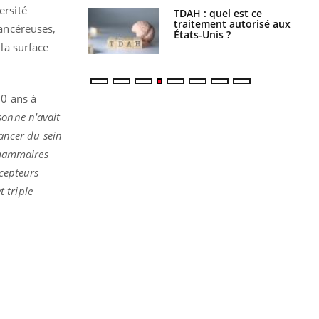
ersité
s alimentaires :
TDAH : quel est ce
velle arme contre
traitement autorisé aux
cancéreuses,
tions sévères
États-Unis ?
la surface
70 ans à
sonne n'avait
cancer du sein
s mammaires
écepteurs
t triple