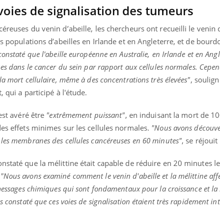
voies de signalisation des tumeurs
éreuses du venin d’abeille, les chercheurs ont recueilli le venin 
es populations d’abeilles en Irlande et en Angleterre, et de bourdo
 constaté que l'abeille européenne en Australie, en Irlande et en Angl
ues dans le cancer du sein par rapport aux cellules normales. Cepen
la mort cellulaire, même à des concentrations très élevées"
, soulign
 qui a participé à l'étude.
’est avéré être
"extrêmement puissant"
, en induisant la mort de 1
des effets minimes sur les cellules normales.
"Nous avons découve
 les membranes des cellules cancéreuses en 60 minutes"
, se réjouit
onstaté que la mélittine était capable de réduire en 20 minutes 
.
"Nous avons examiné comment le venin d'abeille et la mélittine affe
 messages chimiques qui sont fondamentaux pour la croissance et la
s constaté que ces voies de signalisation étaient très rapidement i