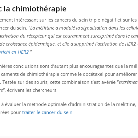
 la chimiothérapie
ement intéressant sur les cancers du sein triple négatif et sur les
ncer du sein.
"La mélittine a modulé la signalisation dans les cellul
ence en fer : comprendre pour
Insuline & Charge ment
tube
Youtube
Youtube
Yout
venir
osait en parler??
activation du récepteur qui est couramment surexprimé dans le can
r de croissance épidermique, et elle a supprimé l'activation de HER2 
gue, irritabilité, brouillard mental ou
En 2026, l'insuline dans l
nrichi en HER2
."
e alopécie… Les symptômes de la
reste entourée d'idées re
nce en fer sont multiples ce qui la rend
patients comme parfois ch
mières conclusions sont d’autant plus encourageantes que la méli
icaments de chimiothérapie comme le docétaxel pour améliorer 
. Testée sur des souris, cette combinaison s’est avérée
"extrêmem
rs"
, écrivent les chercheurs.
à évaluer la méthode optimale d'administration de la mélittine, 
lérées pour
traiter le cancer du sein
.