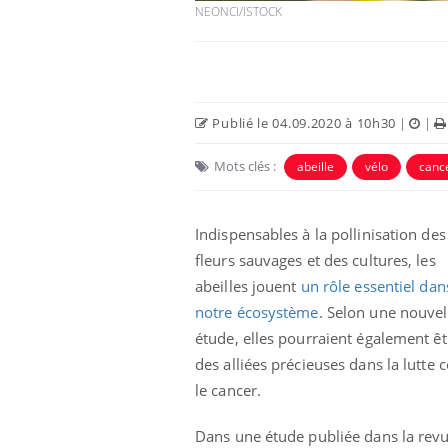
NEONCI/ISTOCK
Publié le 04.09.2020 à 10h30
|
|
Mots clés :
abeille
vélo
cance
Indispensables à la pollinisation des
fleurs sauvages et des cultures, les
abeilles jouent
un rôle essentiel dan
Fortes chaleurs :
pourquoi le risque de
notre écosystème
. Selon une nouvel
noyade grimpe-t-il ?
étude, elles pourraient également êt
des alliées précieuses dans la lutte 
Le Viagra pourrait-il
le cancer.
freiner la propagation du
cancer ?
Dans une étude publiée dans la rev