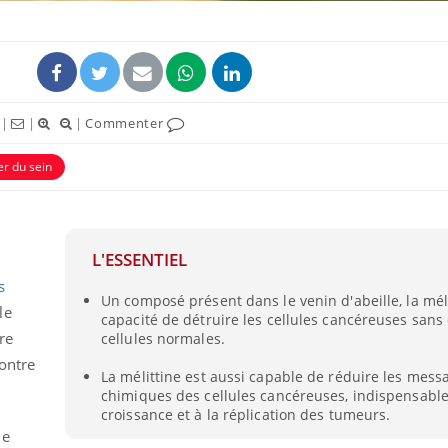
|
|
|
Commenter
r du sein
L'ESSENTIEL
s
Grossesse et chaleur : ce
Mordue 
Un composé présent dans le venin d'abeille, la méli
que dit la science
barracud
le
secouru
capacité de détruire les cellules cancéreuses sans 
réflexe 
re
cellules normales.
contre
La mélittine est aussi capable de réduire les mess
Le smartphone nuit-il à
Légionel
l'apprentissage de la
quelle e
chimiques des cellules cancéreuses, indispensable
lecture ?
contami
croissance et à la réplication des tumeurs.
ue