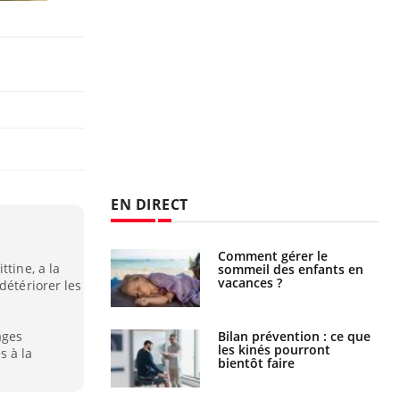
EN DIRECT
par un
Comment gérer le
ttine, a la
a, une petite fille
sommeil des enfants en
e grâce à un
vacances ?
détériorer les
essentiel
ages
lose en Suisse :
Bilan prévention : ce que
st l’origine de la
les kinés pourront
s à la
nation ?
bientôt faire