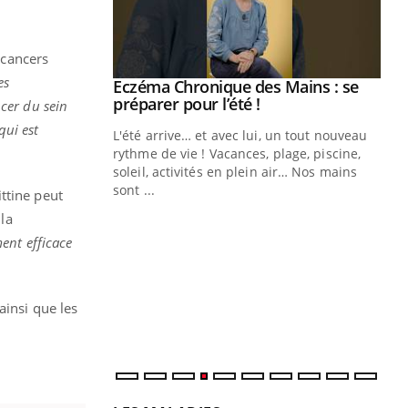
 cancers
es
ale : et si on
Eczéma Chronique des Mains : se
Youtube
ube
Youtube
préparer pour l’été !
cer du sein
qui est
e diabète de type 2
L'été arrive… et avec lui, un tout nouveau
çues chez les
rythme de vie ! Vacances, plage, piscine,
ez les soignants.
soleil, activités en plein air… Nos mains
sont ...
ttine peut
Di
You
la
Le 
ent efficace
nom
dia
défi
ainsi que les