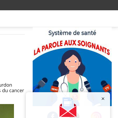
ourdon
s du cancer
Publicité