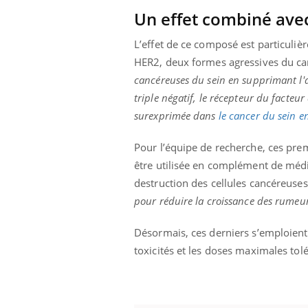
Un effet combiné avec
L’effet de ce composé est particulièr
HER2, deux formes agressives du ca
Eczéma Chronique des Mains :
Car
Youtube
You
Youtube
expliquer ma maladie
pré
cancéreuses du sein en supprimant l'
triple négatif, le récepteur du facteu
Il y a des sujets qui sont faciles à aborder...
Fati
surexprimée dans
le cancer du sein e
d'autres non ! D'un côté, poser des
mêm
questions sur la maladie d'un proche c'est
care
montrer ...
...
Pour l’équipe de recherche, ces pre
être utilisée en complément de méd
destruction des cellules cancéreuses
pour réduire la croissance des rumeu
Désormais, ces derniers s’emploient 
toxicités et les doses maximales to